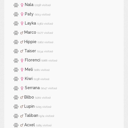
Nala
(2258 visitas)
Paty
(1013 visitas)
Layka
(1362 visitas)
Marco
(1177 visitas)
Hippie
(1162 visitas)
Taiser
(1134 visitas)
Florenci
(1066 visitas)
Meli
(1081 visitas)
Kiwi
(1138 visitas)
Serrana
(1047 visitas)
Bilbo
(1201 visitas)
Lupin
(1215 visitas)
Taliban
(974 visitas)
Acxel
(1185 visitas)