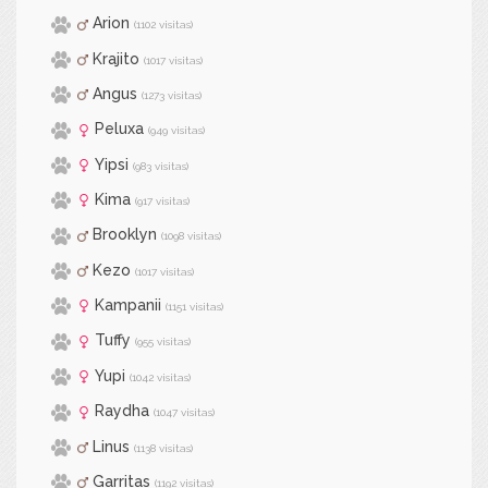
Arion
(1102 visitas)
Krajito
(1017 visitas)
Angus
(1273 visitas)
Peluxa
(949 visitas)
Yipsi
(983 visitas)
Kima
(917 visitas)
Brooklyn
(1098 visitas)
Kezo
(1017 visitas)
Kampanii
(1151 visitas)
Tuffy
(955 visitas)
Yupi
(1042 visitas)
Raydha
(1047 visitas)
Linus
(1138 visitas)
Garritas
(1192 visitas)