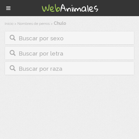
Chulo
Inicio
>
Nombres de perros
>
Buscar por sexo
Buscar por letra
Buscar por raza