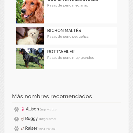
Razas de perro medianas
BICHÓN MALTÉS
Razas de perro pequeñas
ROTTWEILER
Razas de perro muy grandes
Más nombres recomendados
Allison
(1134 visitas)
Buggy
(1265 visitas)
Raiser
(1054 visitas)