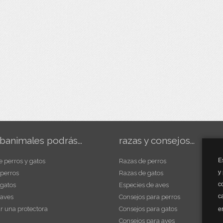
banimales podrás...
razas y consejos...
E
e perros y gatos
Razas de perros
y
 perros
Razas de gatos
c
 gatos
Especies de aves
c
 aves
Consejos para perros
r una protectora
Consejos para gatos
e
Consejos para aves