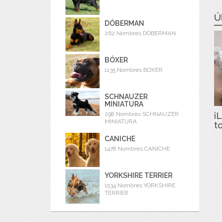
Ú
DÓBERMAN
262 Nombres DÓBERMAN
BÓXER
1135 Nombres BÓXER
SCHNAUZER
MINIATURA
iL
298 Nombres SCHNAUZER
MINIATURA
t
CANICHE
1478 Nombres CANICHE
YORKSHIRE TERRIER
1534 Nombres YORKSHIRE
TERRIER