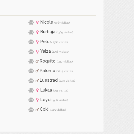
Nicole
(956 visitas)
Burbuja
(1309 visitas)
Pelos
(966 visitas)
Yaiza
(1008 visitas)
Roquito
(1117 visitas)
Palomo
(1084 visitas)
Luestrad
(1019 visitas)
Lukaa
(991 visitas)
Leydi
(986 visitas)
Coki
(1215 visitas)