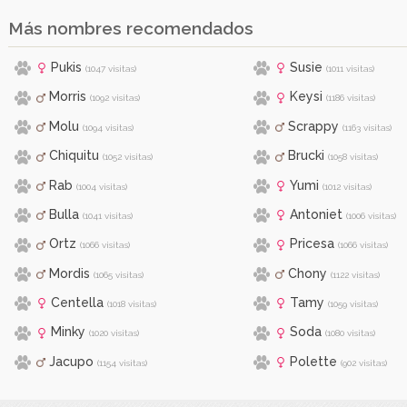
Más nombres recomendados
Pukis
Susie
(1047 visitas)
(1011 visitas)
Morris
Keysi
(1092 visitas)
(1186 visitas)
Molu
Scrappy
(1094 visitas)
(1163 visitas)
Chiquitu
Brucki
(1052 visitas)
(1058 visitas)
Rab
Yumi
(1004 visitas)
(1012 visitas)
Bulla
Antoniet
(1041 visitas)
(1006 visitas)
Ortz
Pricesa
(1066 visitas)
(1066 visitas)
Mordis
Chony
(1065 visitas)
(1122 visitas)
Centella
Tamy
(1018 visitas)
(1059 visitas)
Minky
Soda
(1020 visitas)
(1080 visitas)
Jacupo
Polette
(1154 visitas)
(902 visitas)