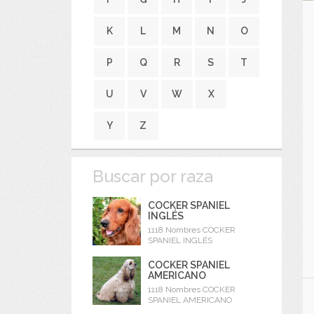
K
L
M
N
O
P
Q
R
S
T
U
V
W
X
Y
Z
Buscar por raza
COCKER SPANIEL
INGLÉS
1118 Nombres COCKER
SPANIEL INGLÉS
COCKER SPANIEL
AMERICANO
1118 Nombres COCKER
SPANIEL AMERICANO