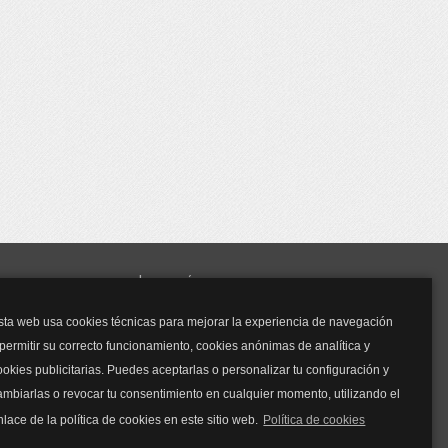
y mucho más...
sta web usa cookies técnicas para mejorar la experiencia de navegación
Mascarillas
 permitir su correcto funcionamiento, cookies anónimas de analítica y
Mascarillas FFP2
ookies publicitarias. Puedes aceptarlas o personalizar tu configuración y
Mascarillas FFP3
ambiarlas o revocar tu consentimiento en cualquier momento, utilizando el
Bolsos
Bolsos Tous
nlace de la política de cookies en este sitio web.
Política de cookies
Bolsos Parfois