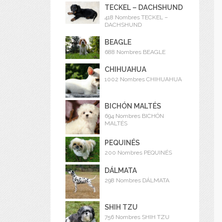
TECKEL – DACHSHUND
418 Nombres TECKEL –
DACHSHUND
BEAGLE
688 Nombres BEAGLE
CHIHUAHUA
1002 Nombres CHIHUAHUA
BICHÓN MALTÉS
694 Nombres BICHÓN
MALTÉS
PEQUINÉS
200 Nombres PEQUINÉS
DÁLMATA
298 Nombres DÁLMATA
SHIH TZU
756 Nombres SHIH TZU