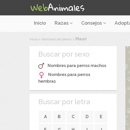
Inicio
Razas
Consejos
Adopt
Mauri
Inicio
>
Nombres de perros
>
Buscar por sexo
Nombres para perros machos
Nombres para perros
hembras
Buscar por letra
A
B
C
D
E
F
G
H
I
J