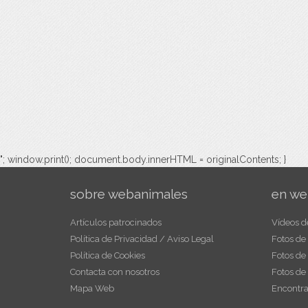
"; window.print(); document.body.innerHTML = originalContents; }
sobre webanimales
en we
Artículos patrocinados
Vídeos d
Política de Privacidad / Aviso Legal
Fotos de
Política de Cookies
Fotos de
Contacta con nosotros
Fotos de
Mapa Web
Encontra