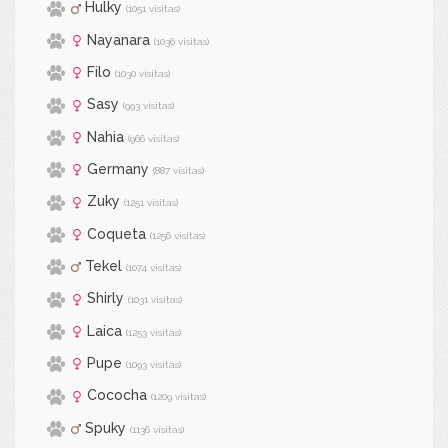
Hulky
(1051 visitas)
Nayanara
(1036 visitas)
Filo
(1030 visitas)
Sasy
(993 visitas)
Nahia
(966 visitas)
Germany
(887 visitas)
Zuky
(1251 visitas)
Coqueta
(1256 visitas)
Tekel
(1074 visitas)
Shirly
(1031 visitas)
Laica
(1253 visitas)
Pupe
(1093 visitas)
Cococha
(1209 visitas)
Spuky
(1136 visitas)