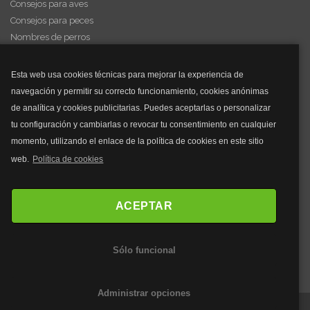
Consejos para aves
Consejos para peces
Nombres de perros
Videos de animales
Esta web usa cookies técnicas para mejorar la experiencia de
navegación y permitir su correcto funcionamiento, cookies anónimas
y mucho más...
de analítica y cookies publicitarias. Puedes aceptarlas o personalizar
tu configuración y cambiarlas o revocar tu consentimiento en cualquier
Mascarillas
momento, utilizando el enlace de la política de cookies en este sitio
Mascarillas FFP2
web.
Política de cookies
Mascarillas FFP3
Bolsos
Bolsos Tous
ACEPTAR
Bolsos Parfois
Bolsos Antirrobo
Sólo funcional
Bolsos Verano
Outlet Bolsos
Administrar opciones