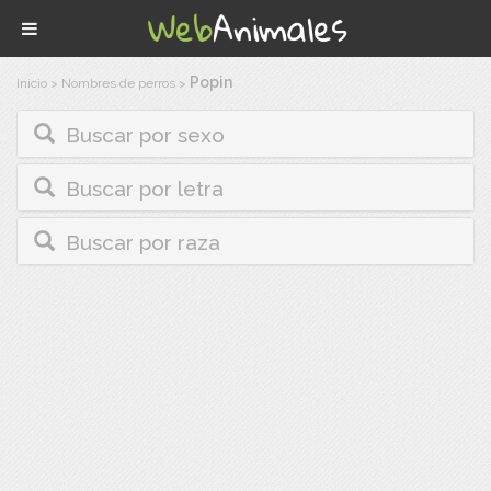
Popin
Inicio
>
Nombres de perros
>
Buscar por sexo
Buscar por letra
Buscar por raza