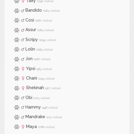
Taffy
(1196 visitas)
Bandido
(1184 visitas)
Cosi
(1087 visitas)
Assur
(1063 visitas)
Scripy
(1099 visitas)
Lolin
(1089 visitas)
Jon
(1087 visitas)
Yipsi
(983 visitas)
Chani
(1159 visitas)
Shekinah
(967 visitas)
Obi
(1213 visitas)
Hammy
(998 visitas)
Mandrake
(1111 visitas)
Maya
(1788 visitas)