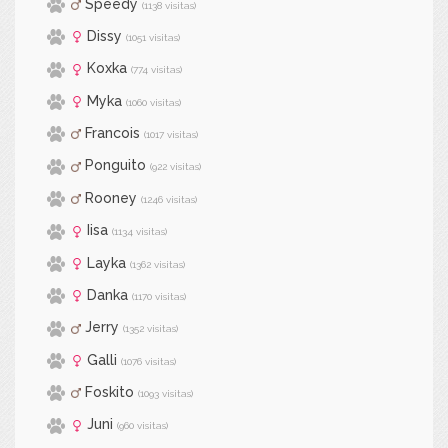
Speedy
(1138 visitas)
Dissy
(1051 visitas)
Koxka
(774 visitas)
Myka
(1060 visitas)
Francois
(1017 visitas)
Ponguito
(922 visitas)
Rooney
(1246 visitas)
Iisa
(1134 visitas)
Layka
(1362 visitas)
Danka
(1170 visitas)
Jerry
(1352 visitas)
Galli
(1076 visitas)
Foskito
(1093 visitas)
Juni
(960 visitas)