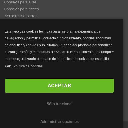
Consejos para aves
Consejos para peces
Nombres de perros
Videos de animales
Esta web usa cookies técnicas para mejorar la experiencia de
navegación y permitir su correcto funcionamiento, cookies anónimas
y mucho más...
de analítica y cookies publicitarias. Puedes aceptarlas o personalizar
tu configuración y cambiarlas o revocar tu consentimiento en cualquier
Mascarillas
momento, utilizando el enlace de la política de cookies en este sitio
Mascarillas FFP2
web.
Política de cookies
Mascarillas FFP3
Bolsos
Bolsos Tous
ACEPTAR
Bolsos Parfois
Bolsos Antirrobo
Sólo funcional
Bolsos Verano
Outlet Bolsos
Administrar opciones