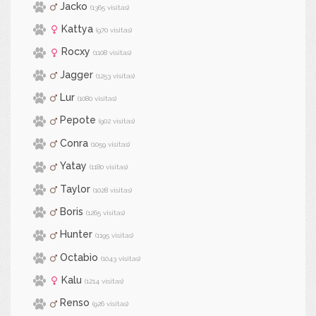
Jacko
(1365 visitas)
Kattya
(970 visitas)
Rocxy
(1108 visitas)
Jagger
(1253 visitas)
Lur
(1080 visitas)
Pepote
(902 visitas)
Conra
(1059 visitas)
Yatay
(1180 visitas)
Taylor
(1028 visitas)
Boris
(1265 visitas)
Hunter
(1195 visitas)
Octabio
(1043 visitas)
Kalu
(1214 visitas)
Renso
(926 visitas)