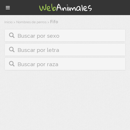
Fifo
Inicio
>
Nombres de perros
>
Buscar por sexo
Buscar por letra
Buscar por raza