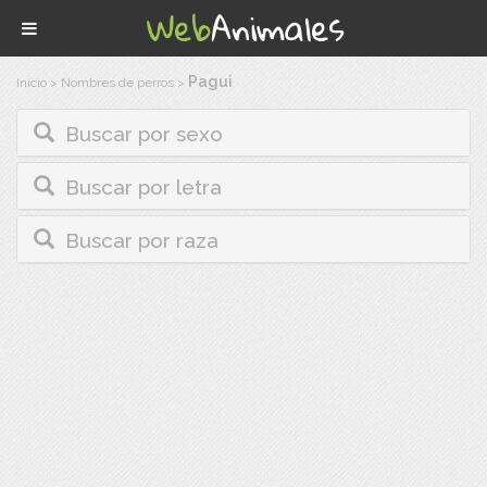
Pagui
Inicio
>
Nombres de perros
>
Buscar por sexo
Buscar por letra
Buscar por raza