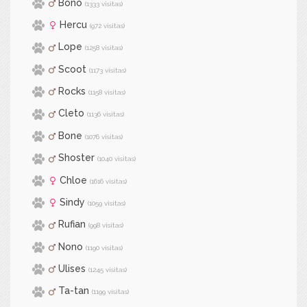
Bono
(1333 visitas)
Hercu
(972 visitas)
Lope
(1258 visitas)
Scoot
(1173 visitas)
Rocks
(1158 visitas)
Cleto
(1136 visitas)
Bone
(1076 visitas)
Shoster
(1040 visitas)
Chloe
(1616 visitas)
Sindy
(1059 visitas)
Rufian
(998 visitas)
Nono
(1190 visitas)
Ulises
(1245 visitas)
Ta-tan
(1199 visitas)