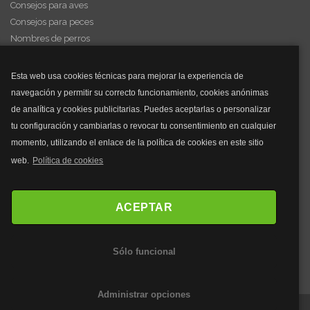
Consejos para aves
Consejos para peces
Nombres de perros
Videos de animales
Esta web usa cookies técnicas para mejorar la experiencia de
navegación y permitir su correcto funcionamiento, cookies anónimas
y mucho más...
de analítica y cookies publicitarias. Puedes aceptarlas o personalizar
tu configuración y cambiarlas o revocar tu consentimiento en cualquier
Mascarillas
momento, utilizando el enlace de la política de cookies en este sitio
Mascarillas FFP2
web.
Política de cookies
Mascarillas FFP3
Bolsos
Bolsos Tous
ACEPTAR
Bolsos Parfois
Bolsos Antirrobo
Sólo funcional
Bolsos Verano
Outlet Bolsos
Administrar opciones