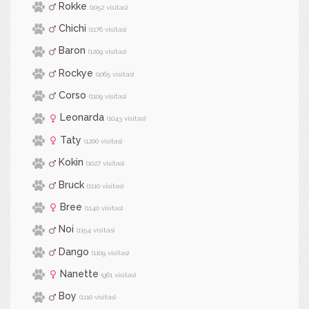
Rokke
(1052 visitas)
Chichi
(1176 visitas)
Baron
(1209 visitas)
Rockye
(1065 visitas)
Corso
(1109 visitas)
Leonarda
(1043 visitas)
Taty
(1200 visitas)
Kokin
(1027 visitas)
Bruck
(1110 visitas)
Bree
(1140 visitas)
Noi
(1154 visitas)
Dango
(1109 visitas)
Nanette
(961 visitas)
Boy
(1110 visitas)