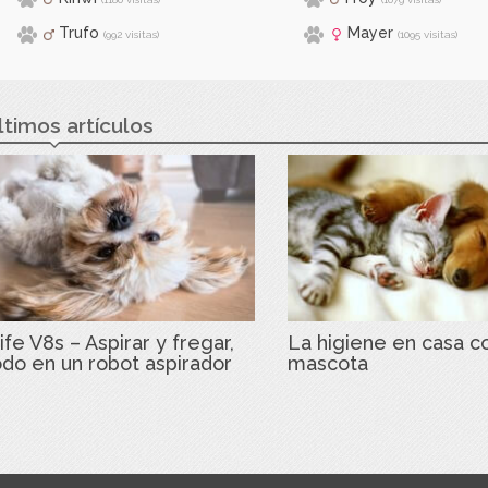
Trufo
Mayer
(992 visitas)
(1095 visitas)
ltimos artículos
ife V8s – Aspirar y fregar,
La higiene en casa c
odo en un robot aspirador
mascota