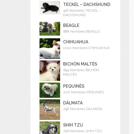
TECKEL – DACHSHUND
418 Nombres TECKEL –
DACHSHUND
BEAGLE
688 Nombres BEAGLE
CHIHUAHUA
1002 Nombres CHIHUAHUA
BICHÓN MALTÉS
694 Nombres BICHÓN
MALTÉS
PEQUINÉS
200 Nombres PEQUINÉS
DÁLMATA
298 Nombres DÁLMATA
SHIH TZU
756 Nombres SHIH TZU