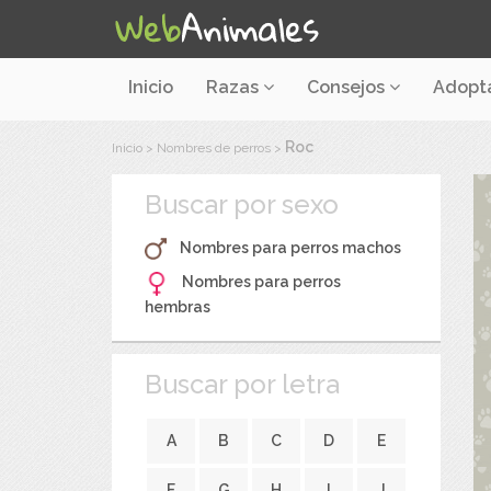
Inicio
Razas
Consejos
Adopt
Roc
Inicio
>
Nombres de perros
>
Buscar por sexo
Nombres para perros machos
Nombres para perros
hembras
Buscar por letra
A
B
C
D
E
F
G
H
I
J