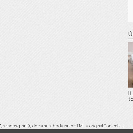
Ú
iL
t
"; window.print(); document.body.innerHTML = originalContents; }