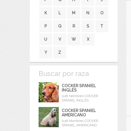
K
L
M
N
O
P
Q
R
S
T
U
V
W
X
Y
Z
Buscar por raza
COCKER SPANIEL
INGLÉS
1118 Nombres COCKER
SPANIEL INGLÉS
COCKER SPANIEL
AMERICANO
1118 Nombres COCKER
SPANIEL AMERICANO