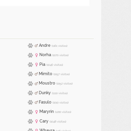
Andre
(1161 visitas)
Norha
(1070 visitas)
Pia
(1046 visitas)
Mimito
(1057 visitas)
Moustro
(1052 visitas)
Dunky
(1110 visitas)
Fasulo
(1010 visitas)
Maryrin
(1200 visitas)
Cary
(1048 visitas)
Whayra
(916 visitas)