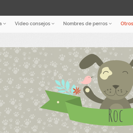
a
Video consejos
Nombres de perros
Otro
Roc