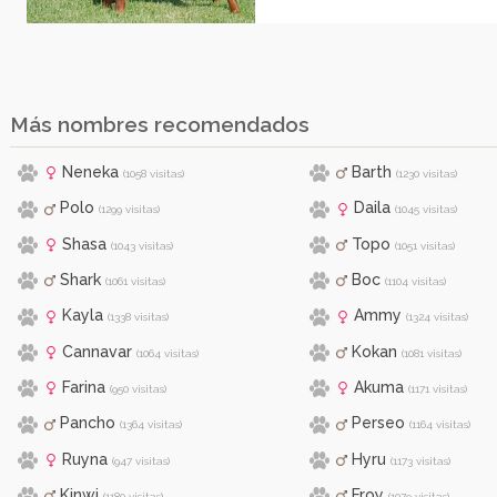
Más nombres recomendados
Neneka
Barth
(1058 visitas)
(1230 visitas)
Polo
Daila
(1299 visitas)
(1045 visitas)
Shasa
Topo
(1043 visitas)
(1051 visitas)
Shark
Boc
(1061 visitas)
(1104 visitas)
Kayla
Ammy
(1338 visitas)
(1324 visitas)
Cannavar
Kokan
(1064 visitas)
(1081 visitas)
Farina
Akuma
(950 visitas)
(1171 visitas)
Pancho
Perseo
(1364 visitas)
(1164 visitas)
Ruyna
Hyru
(947 visitas)
(1173 visitas)
Kinwi
Froy
(1180 visitas)
(1079 visitas)