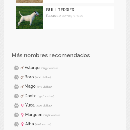
BULL TERRIER
Razas de perro grandes
Más nombres recomendados
Estarqui
(1035 visitas)
Boro
(1100 visitas)
Mago
(935 visitas)
Dante
(1540 visitas)
Yuca
(1090 visitas)
Margueri
(1036 visitas)
Alba
(1208 visitas)