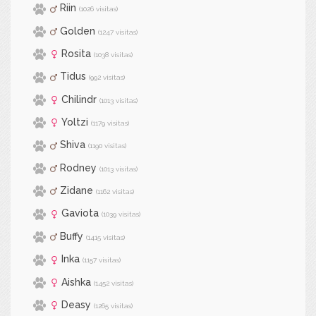
Riin
(1026 visitas)
Golden
(1247 visitas)
Rosita
(1038 visitas)
Tidus
(992 visitas)
Chilindr
(1013 visitas)
Yoltzi
(1179 visitas)
Shiva
(1190 visitas)
Rodney
(1013 visitas)
Zidane
(1162 visitas)
Gaviota
(1039 visitas)
Buffy
(1415 visitas)
Inka
(1157 visitas)
Aishka
(1452 visitas)
Deasy
(1265 visitas)