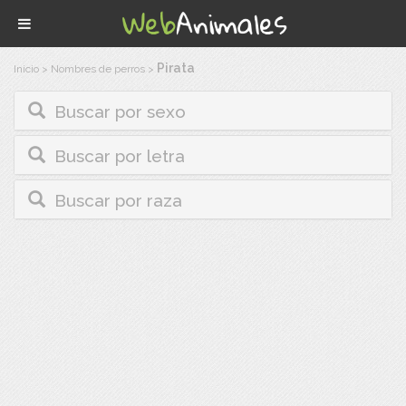
Pirata
Inicio
>
Nombres de perros
>
Buscar por sexo
Buscar por letra
Buscar por raza