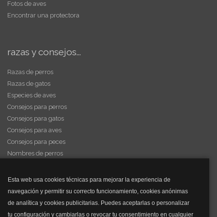
Fotos de aves
Encontrar una protectora
razas y consejos...
Razas de perros
Razas de gatos
Especies de aves
Consejos para perros
Consejos para gatos
Consejos para aves
Consejos para peces
Nombres de perros
Videos de animales
Esta web usa cookies técnicas para mejorar la experiencia de
navegación y permitir su correcto funcionamiento, cookies anónimas
y mucho más...
de analítica y cookies publicitarias. Puedes aceptarlas o personalizar
tu configuración y cambiarlas o revocar tu consentimiento en cualquier