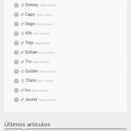
Deissy
(1169 visitas)
Capy
(1022 visitas)
Vago
(1073 visitas)
Kiti
(1147 visitas)
Tripi
(1093 visitas)
Sultan
(1375 visitas)
Tro
(1250 visitas)
Goldie
(1166 visitas)
Chimi
(1117 visitas)
Ivo
(1079 visitas)
Jester
(1043 visitas)
Últimos artículos