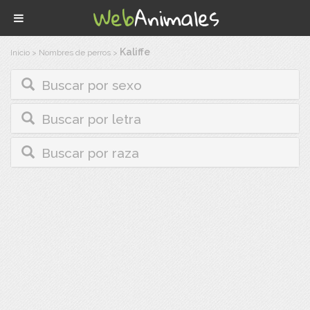
Kaliffe
Inicio
>
Nombres de perros
>
Buscar por sexo
Buscar por letra
Buscar por raza