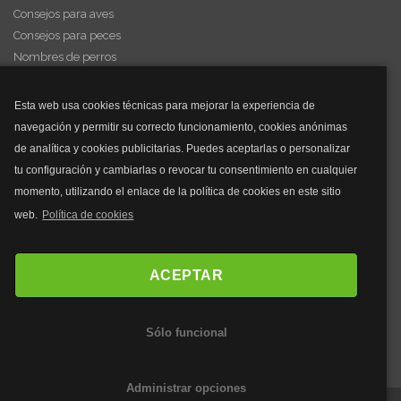
Consejos para aves
Consejos para peces
Nombres de perros
Videos de animales
Esta web usa cookies técnicas para mejorar la experiencia de
navegación y permitir su correcto funcionamiento, cookies anónimas
y mucho más...
de analítica y cookies publicitarias. Puedes aceptarlas o personalizar
tu configuración y cambiarlas o revocar tu consentimiento en cualquier
Mascarillas
momento, utilizando el enlace de la política de cookies en este sitio
Mascarillas FFP2
web.
Política de cookies
Mascarillas FFP3
Bolsos
Bolsos Tous
ACEPTAR
Bolsos Parfois
Bolsos Antirrobo
Sólo funcional
Bolsos Verano
Outlet Bolsos
Administrar opciones