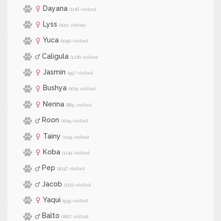
Dayana
(1118 visitas)
Lyss
(1011 visitas)
Yuca
(1090 visitas)
Caligula
(1226 visitas)
Jasmin
(957 visitas)
Bushya
(1015 visitas)
Nenna
(865 visitas)
Roon
(1019 visitas)
Tainy
(1119 visitas)
Koba
(1241 visitas)
Pep
(1037 visitas)
Jacob
(1122 visitas)
Yaqui
(939 visitas)
Balto
(1817 visitas)