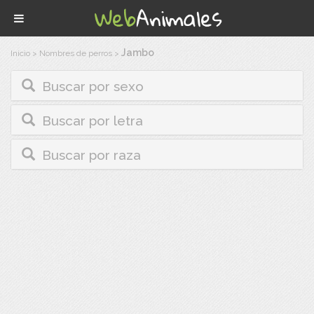
Jambo
Inicio
>
Nombres de perros
>
Buscar por sexo
Buscar por letra
Buscar por raza