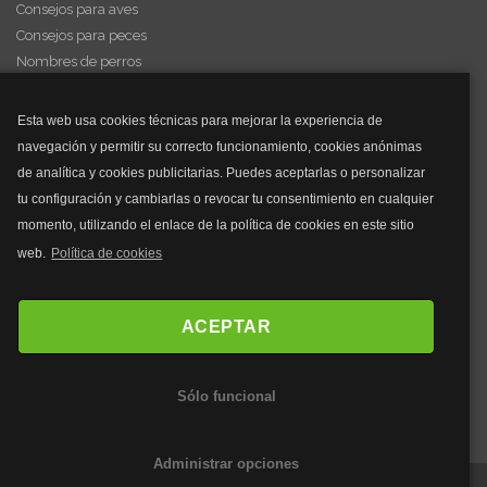
Consejos para aves
Consejos para peces
Nombres de perros
Videos de animales
Esta web usa cookies técnicas para mejorar la experiencia de
navegación y permitir su correcto funcionamiento, cookies anónimas
y mucho más...
de analítica y cookies publicitarias. Puedes aceptarlas o personalizar
tu configuración y cambiarlas o revocar tu consentimiento en cualquier
Mascarillas
momento, utilizando el enlace de la política de cookies en este sitio
Mascarillas FFP2
web.
Política de cookies
Mascarillas FFP3
Bolsos
Bolsos Tous
ACEPTAR
Bolsos Parfois
Bolsos Antirrobo
Sólo funcional
Bolsos Verano
Outlet Bolsos
Administrar opciones