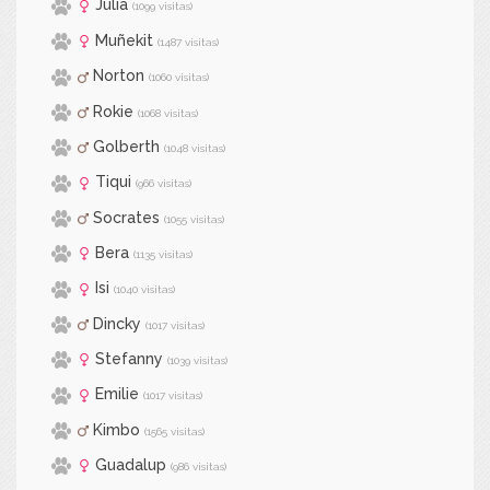
Julia
(1099 visitas)
Muñekit
(1487 visitas)
Norton
(1060 visitas)
Rokie
(1068 visitas)
Golberth
(1048 visitas)
Tiqui
(966 visitas)
Socrates
(1055 visitas)
Bera
(1135 visitas)
Isi
(1040 visitas)
Dincky
(1017 visitas)
Stefanny
(1039 visitas)
Emilie
(1017 visitas)
Kimbo
(1565 visitas)
Guadalup
(986 visitas)