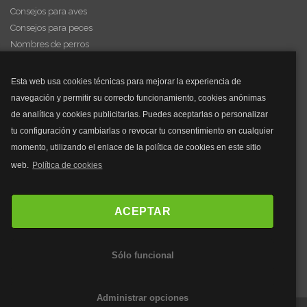
Consejos para aves
Consejos para peces
Nombres de perros
Videos de animales
Esta web usa cookies técnicas para mejorar la experiencia de
navegación y permitir su correcto funcionamiento, cookies anónimas
y mucho más...
de analítica y cookies publicitarias. Puedes aceptarlas o personalizar
tu configuración y cambiarlas o revocar tu consentimiento en cualquier
Mascarillas
momento, utilizando el enlace de la política de cookies en este sitio
Mascarillas FFP2
web.
Política de cookies
Mascarillas FFP3
Bolsos
Bolsos Tous
ACEPTAR
Bolsos Parfois
Bolsos Antirrobo
Sólo funcional
Bolsos Verano
Outlet Bolsos
Administrar opciones