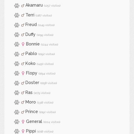
Akamaru
(1257 visitas)
Terri
(1187 visitas)
Freud
(1149 visitas)
Duffy
(1099 visitas)
Bonnie
(1244 visitas)
Pablo
(1092 visitas)
Koko
(1450 visitas)
Flopy
(1094 visitas)
Doster
(1058 visitas)
Ras
(1079 visitas)
Moro
(1318 visitas)
Prince
(1092 visitas)
General
(1024 visitas)
Pippi
(1018 visitas)