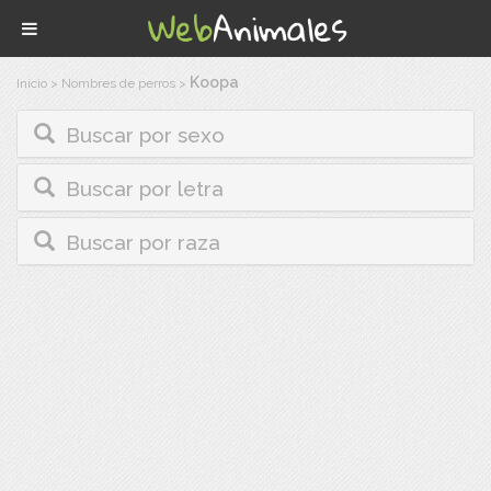
Koopa
Inicio
>
Nombres de perros
>
Buscar por sexo
Buscar por letra
Buscar por raza