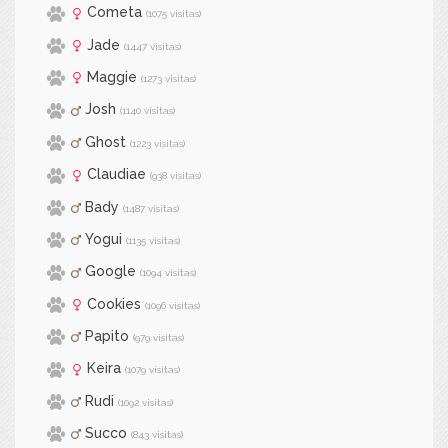
Cometa
(1075 visitas)
Jade
(1447 visitas)
Maggie
(1273 visitas)
Josh
(1140 visitas)
Ghost
(1223 visitas)
Claudiae
(938 visitas)
Bady
(1487 visitas)
Yogui
(1135 visitas)
Google
(1094 visitas)
Cookies
(1096 visitas)
Papito
(979 visitas)
Keira
(1079 visitas)
Rudi
(1092 visitas)
Succo
(843 visitas)