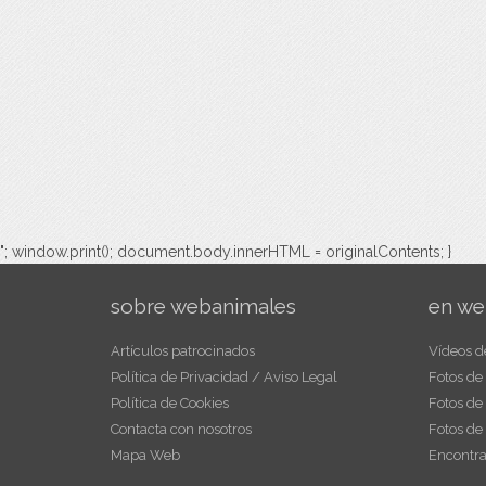
"; window.print(); document.body.innerHTML = originalContents; }
sobre webanimales
en we
Artículos patrocinados
Vídeos d
Política de Privacidad / Aviso Legal
Fotos de
Política de Cookies
Fotos de
Contacta con nosotros
Fotos de
Mapa Web
Encontra