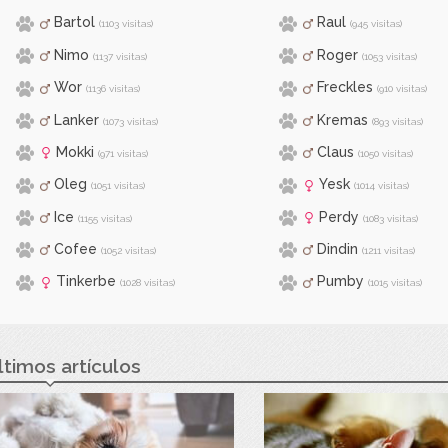
Bartol
Raul
(1103 visitas)
(945 visitas)
Nimo
Roger
(1137 visitas)
(1053 visitas)
Wor
Freckles
(1136 visitas)
(910 visitas)
Lanker
Kremas
(1073 visitas)
(893 visitas)
Mokki
Claus
(971 visitas)
(1050 visitas)
Oleg
Yesk
(1051 visitas)
(1014 visitas)
Ice
Perdy
(1155 visitas)
(1083 visitas)
Cofee
Dindin
(1052 visitas)
(1211 visitas)
Tinkerbe
Pumby
(1028 visitas)
(1015 visitas)
ltimos artículos