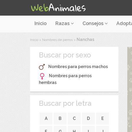
Inicio
Razas
Consejos
Adopt
Nanchas
Inicio
>
Nombres de perros
>
Buscar por sexo
Nombres para perros machos
Nombres para perros
hembras
Buscar por letra
A
B
C
D
E
F
G
H
I
J