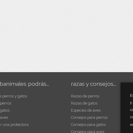
banimales podrás...
razas y consejos...
E
e perros y gatos
Razas de perros
y
 perros
Razas de gatos
c
 gatos
Especies de aves
c
 aves
Consejos para perros
r una protectora
Consejos para gatos
e
Consejos para aves