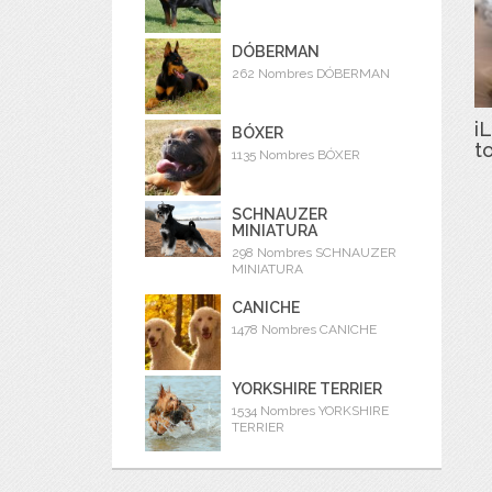
DÓBERMAN
262 Nombres DÓBERMAN
iL
BÓXER
t
1135 Nombres BÓXER
SCHNAUZER
MINIATURA
298 Nombres SCHNAUZER
MINIATURA
CANICHE
1478 Nombres CANICHE
YORKSHIRE TERRIER
1534 Nombres YORKSHIRE
TERRIER