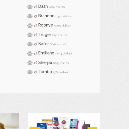
Dash
(1394 visitas)
Brandon
(1352 visitas)
Roonye
(1049 visitas)
Truger
(856 visitas)
Safer
(1097 visitas)
Emiliano
(1034 visitas)
Sherpa
(1053 visitas)
Tembo
(971 visitas)