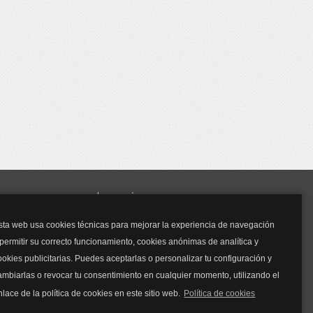
y mucho más...
sta web usa cookies técnicas para mejorar la experiencia de navegación
Mascarillas
 permitir su correcto funcionamiento, cookies anónimas de analítica y
Mascarillas FFP2
ookies publicitarias. Puedes aceptarlas o personalizar tu configuración y
Mascarillas FFP3
ambiarlas o revocar tu consentimiento en cualquier momento, utilizando el
Bolsos
Bolsos Tous
nlace de la política de cookies en este sitio web.
Política de cookies
Bolsos Parfois