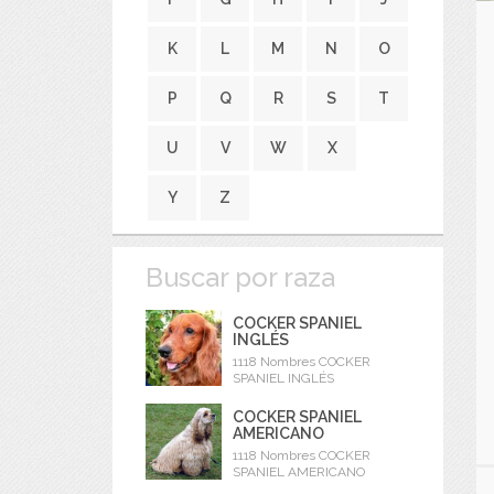
K
L
M
N
O
P
Q
R
S
T
U
V
W
X
Y
Z
Buscar por raza
COCKER SPANIEL
INGLÉS
1118 Nombres COCKER
SPANIEL INGLÉS
COCKER SPANIEL
AMERICANO
1118 Nombres COCKER
SPANIEL AMERICANO