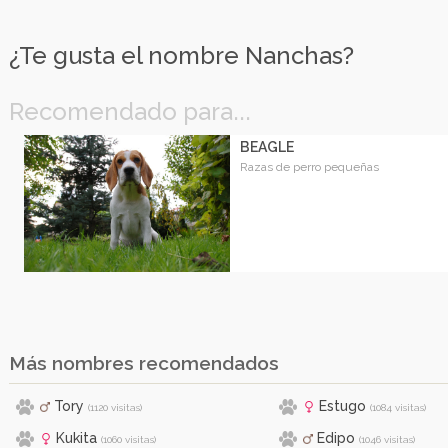
¿Te gusta el nombre Nanchas?
Recomendado para...
BEAGLE
Razas de perro pequeñas
Más nombres recomendados
Tory
Estugo
(1120 visitas)
(1084 visitas)
Kukita
Edipo
(1060 visitas)
(1046 visitas)