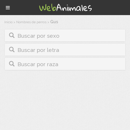
Gus
Inicio
>
Nombres de perros
>
Buscar por sexo
Buscar por letra
Buscar por raza