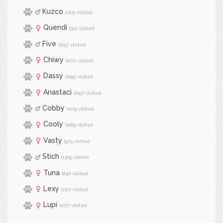
Kuzco
(1105 visitas)
Quendi
(921 visitas)
Five
(1057 visitas)
Chiwy
(1072 visitas)
Dassy
(1055 visitas)
Anastaci
(1097 visitas)
Cobby
(1179 visitas)
Cooly
(1069 visitas)
Vasty
(975 visitas)
Stich
(1305 visitas)
Tuna
(840 visitas)
Lexy
(1107 visitas)
Lupi
(1077 visitas)