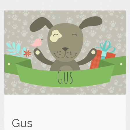
Gus
Gus