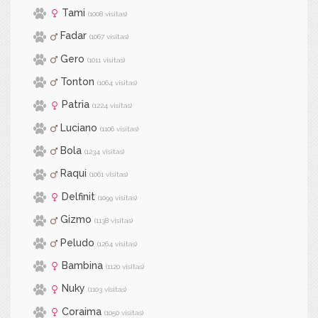
Tami
(1008 visitas)
Fadar
(1067 visitas)
Gero
(1011 visitas)
Tonton
(1064 visitas)
Patria
(1224 visitas)
Luciano
(1106 visitas)
Bola
(1234 visitas)
Raqui
(1061 visitas)
Delfinit
(1099 visitas)
Gizmo
(1138 visitas)
Peludo
(1264 visitas)
Bambina
(1120 visitas)
Nuky
(1103 visitas)
Coraima
(1050 visitas)