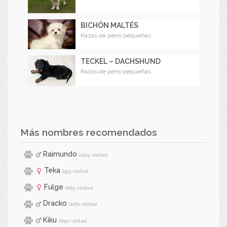
BICHÓN MALTÉS
Razas de perro pequeñas
TECKEL – DACHSHUND
Razas de perro pequeñas
Más nombres recomendados
Raimundo
(1204 visitas)
Teka
(993 visitas)
Fulge
(1051 visitas)
Dracko
(1270 visitas)
Kiku
(1092 visitas)