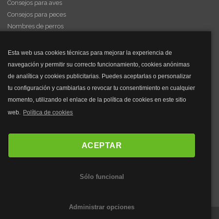
Consejos para aves
Consejos para peces
Nombres de perros
Videos de animales
Esta web usa cookies técnicas para mejorar la experiencia de
navegación y permitir su correcto funcionamiento, cookies anónimas
y mucho más...
de analítica y cookies publicitarias. Puedes aceptarlas o personalizar
tu configuración y cambiarlas o revocar tu consentimiento en cualquier
Mascarillas
momento, utilizando el enlace de la política de cookies en este sitio
Mascarillas FFP2
web.
Política de cookies
Mascarillas FFP3
Bolsos
Bolsos Tous
ACEPTAR
Bolsos Parfois
Bolsos Antirrobo
Sólo funcional
Bolsos Verano
Outlet Bolsos
Administrar opciones