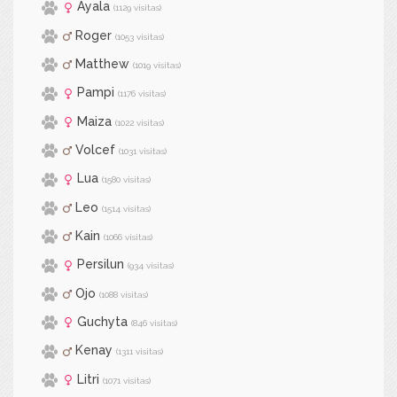
Ayala
(1129 visitas)
Roger
(1053 visitas)
Matthew
(1019 visitas)
Pampi
(1176 visitas)
Maiza
(1022 visitas)
Volcef
(1031 visitas)
Lua
(1580 visitas)
Leo
(1514 visitas)
Kain
(1066 visitas)
Persilun
(934 visitas)
Ojo
(1088 visitas)
Guchyta
(846 visitas)
Kenay
(1311 visitas)
Litri
(1071 visitas)