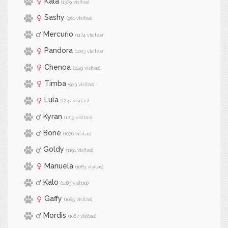
Kala
(1379 visitas)
Sashy
(961 visitas)
Mercurio
(1174 visitas)
Pandora
(1003 visitas)
Chenoa
(1129 visitas)
Timba
(973 visitas)
Lula
(1233 visitas)
Kyran
(1219 visitas)
Bone
(1076 visitas)
Goldy
(1191 visitas)
Manuela
(1083 visitas)
Kalo
(1083 visitas)
Gaffy
(1085 visitas)
Mordis
(1067 visitas)