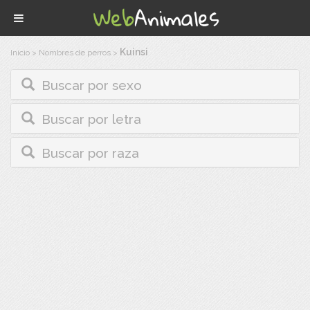
Kuinsi
Inicio
>
Nombres de perros
>
Buscar por sexo
Buscar por letra
Buscar por raza