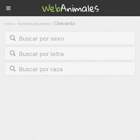
Chevanto
Inicio
>
Nombres de perros
>
Buscar por sexo
Buscar por letra
Buscar por raza