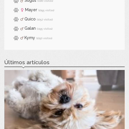
Sugus
(1100 visitas)
Mayer
(1095 visitas)
Quico
(1052 visitas)
Galan
(1195 visitas)
Kymy
(1050 visitas)
Últimos artículos