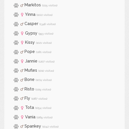
Markitos
(1115 visitas)
Yinna
(1022 visitas)
Casper
(1346 visitas)
Gypsy
(993 visitas)
Kissy
(1021 visitas)
Pope
(1181 visitas)
Jannie
(1207 visitas)
Mufles
(1010 visitas)
Bone
(1074 visitas)
Risto
(1109 visitas)
Fly
(1087 visitas)
Tota
(1054 visitas)
Vania
(1069 visitas)
Spankey
(1042 visitas)