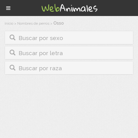
Osso
Inicio
>
Nombres de perros
>
Buscar por sexo
Buscar por letra
Buscar por raza