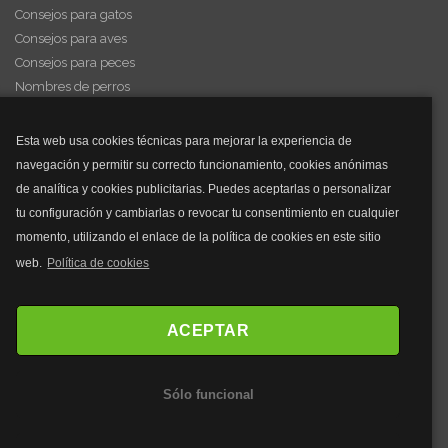
Consejos para gatos
Consejos para aves
Consejos para peces
Nombres de perros
Videos de animales
Esta web usa cookies técnicas para mejorar la experiencia de
navegación y permitir su correcto funcionamiento, cookies anónimas
y mucho más...
de analítica y cookies publicitarias. Puedes aceptarlas o personalizar
tu configuración y cambiarlas o revocar tu consentimiento en cualquier
Mascarillas
momento, utilizando el enlace de la política de cookies en este sitio
Mascarillas FFP2
web.
Política de cookies
Mascarillas FFP3
Bolsos
Bolsos Tous
ACEPTAR
Bolsos Parfois
Bolsos Antirrobo
Sólo funcional
Bolsos Verano
Outlet Bolsos