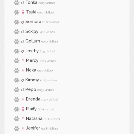
Tonka
(1013 visitas)
Tsuki
(1077 visitas)
Sombra
(1122 visitas)
Sckipy
(962 visitas)
Gollum
(1000 visitas)
Josthy
(915 visitas)
Mercy
(1013 visitas)
Neka
(995 visitas)
Kimmy
(1127 visitas)
Pepo
(1093 visitas)
Brenda
(1297 visitas)
Flaffy
(1021 visitas)
Natasha
(1148 visitas)
Jenifer
(1258 visitas)