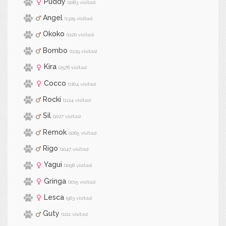
Puddy
(1083 visitas)
Angel
(1329 visitas)
Okoko
(1120 visitas)
Bombo
(1129 visitas)
Kira
(2578 visitas)
Cocco
(1164 visitas)
Rocki
(1124 visitas)
Sil
(1027 visitas)
Remok
(1065 visitas)
Rigo
(1047 visitas)
Yagui
(1058 visitas)
Gringa
(1015 visitas)
Lesca
(963 visitas)
Guty
(1111 visitas)