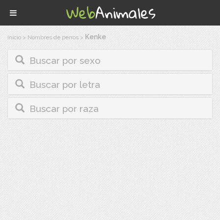
Kenke
Inicio
>
Nombres de perros
>
Buscar por sexo
Buscar por letra
Buscar por raza