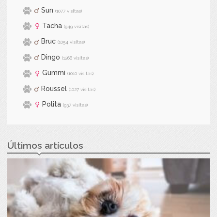
Sun
(1077 visitas)
Tacha
(949 visitas)
Bruc
(1054 visitas)
Dingo
(1268 visitas)
Gummi
(1010 visitas)
Roussel
(1027 visitas)
Polita
(937 visitas)
Últimos artículos