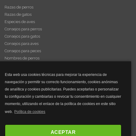
Razas de perros
Razas de gatos
Especies de aves
Consejos para perros
Consejos para gatos
Consejos para aves
Consejos para peces
Nombres de perros
Videos de animales
Esta web usa cookies técnicas para mejorar la experiencia de
navegación y permitir su correcto funcionamiento, cookies anónimas
y mucho más...
de analítica y cookies publicitarias. Puedes aceptarlas o personalizar
tu configuración y cambiarlas o revocar tu consentimiento en cualquier
Mascarillas
momento, utilizando el enlace de la política de cookies en este sitio
Mascarillas FFP2
web.
Política de cookies
Mascarillas FFP3
Bolsos
Bolsos Tous
ACEPTAR