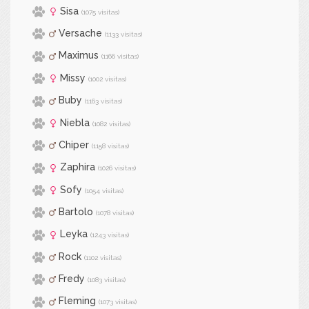
Sisa
(1075 visitas)
Versache
(1133 visitas)
Maximus
(1166 visitas)
Missy
(1002 visitas)
Buby
(1163 visitas)
Niebla
(1082 visitas)
Chiper
(1158 visitas)
Zaphira
(1026 visitas)
Sofy
(1054 visitas)
Bartolo
(1078 visitas)
Leyka
(1243 visitas)
Rock
(1102 visitas)
Fredy
(1083 visitas)
Fleming
(1073 visitas)