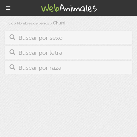
Churri
Inicio
>
Nombres de perros
>
Buscar por sexo
Buscar por letra
Buscar por raza