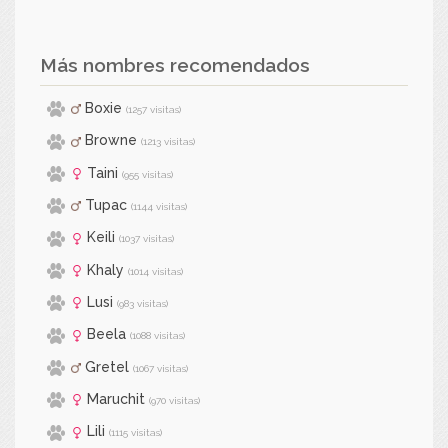
Más nombres recomendados
Boxie
(1257 visitas)
Browne
(1213 visitas)
Taini
(955 visitas)
Tupac
(1144 visitas)
Keili
(1037 visitas)
Khaly
(1014 visitas)
Lusi
(983 visitas)
Beela
(1088 visitas)
Gretel
(1067 visitas)
Maruchit
(970 visitas)
Lili
(1115 visitas)