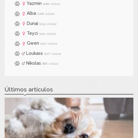
Yazmin
(1080 visitas)
Alba
(1208 visitas)
Dunai
(1032 visitas)
Teyci
(1001 visitas)
Gwen
(1017 visitas)
Loukass
(1077 visitas)
Nikolas
(866 visitas)
Últimos artículos