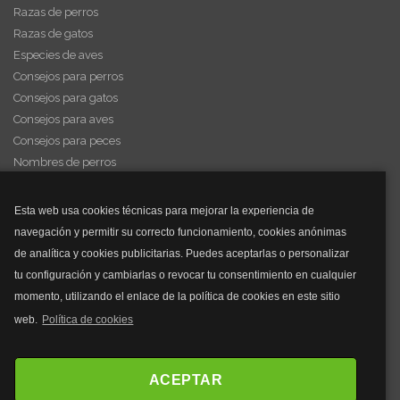
Razas de perros
Razas de gatos
Especies de aves
Consejos para perros
Consejos para gatos
Consejos para aves
Consejos para peces
Nombres de perros
Videos de animales
Esta web usa cookies técnicas para mejorar la experiencia de
navegación y permitir su correcto funcionamiento, cookies anónimas
y mucho más...
de analítica y cookies publicitarias. Puedes aceptarlas o personalizar
tu configuración y cambiarlas o revocar tu consentimiento en cualquier
Mascarillas
momento, utilizando el enlace de la política de cookies en este sitio
Mascarillas FFP2
web.
Política de cookies
Mascarillas FFP3
Bolsos
Bolsos Tous
ACEPTAR
Bolsos Parfois