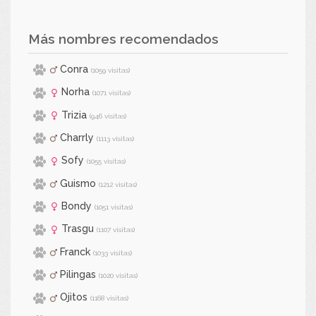
Más nombres recomendados
Conra
(1059 visitas)
Norha
(1071 visitas)
Trizia
(946 visitas)
Charrly
(1113 visitas)
Sofy
(1055 visitas)
Guismo
(1212 visitas)
Bondy
(1051 visitas)
Trasgu
(1107 visitas)
Franck
(1033 visitas)
Pilingas
(1020 visitas)
Ojitos
(1168 visitas)