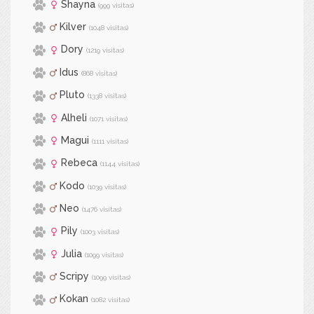
Shayna
(999 visitas)
Kilver
(1048 visitas)
Dory
(1219 visitas)
Idus
(868 visitas)
Pluto
(1338 visitas)
Alheli
(1071 visitas)
Magui
(1111 visitas)
Rebeca
(1144 visitas)
Kodo
(1039 visitas)
Neo
(1476 visitas)
Pily
(1003 visitas)
Julia
(1099 visitas)
Scripy
(1099 visitas)
Kokan
(1082 visitas)