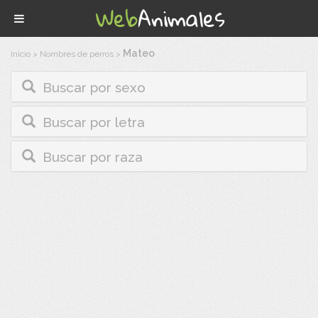
Mateo
Inicio
>
Nombres de perros
>
Buscar por sexo
Buscar por letra
Buscar por raza