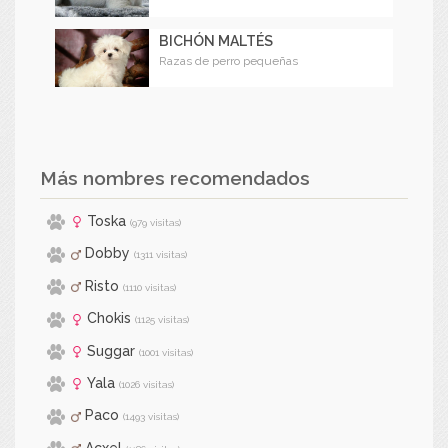
BICHÓN MALTÉS
Razas de perro pequeñas
Más nombres recomendados
Toska
(979 visitas)
Dobby
(1311 visitas)
Risto
(1110 visitas)
Chokis
(1125 visitas)
Suggar
(1001 visitas)
Yala
(1026 visitas)
Paco
(1493 visitas)
Acxel