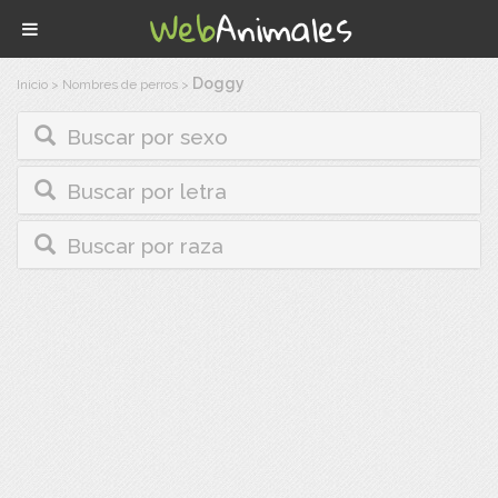
Doggy
Inicio
>
Nombres de perros
>
Buscar por sexo
Buscar por letra
Buscar por raza