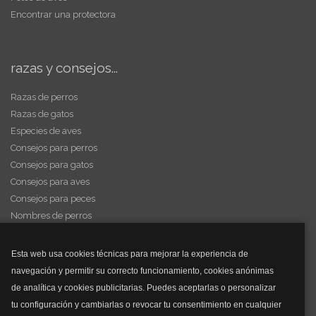
Encontrar una protectora
razas y consejos...
Razas de perros
Razas de gatos
Especies de aves
Consejos para perros
Consejos para gatos
Consejos para aves
Consejos para peces
Nombres de perros
Videos de animales
Esta web usa cookies técnicas para mejorar la experiencia de
navegación y permitir su correcto funcionamiento, cookies anónimas
y mucho más...
de analítica y cookies publicitarias. Puedes aceptarlas o personalizar
tu configuración y cambiarlas o revocar tu consentimiento en cualquier
Mascarillas