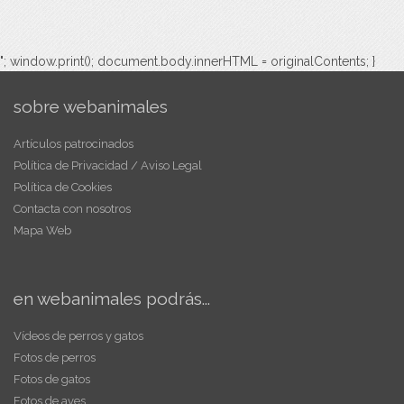
"; window.print(); document.body.innerHTML = originalContents; }
sobre webanimales
Artículos patrocinados
Política de Privacidad / Aviso Legal
Política de Cookies
Contacta con nosotros
Mapa Web
en webanimales podrás...
Vídeos de perros y gatos
Fotos de perros
Fotos de gatos
Fotos de aves