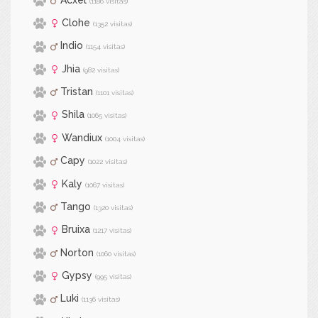
(1186 visitas)
Clohe
(1352 visitas)
Indio
(1154 visitas)
Jhia
(982 visitas)
Tristan
(1101 visitas)
Shila
(1065 visitas)
Wandiux
(1004 visitas)
Capy
(1022 visitas)
Kaly
(1067 visitas)
Tango
(1320 visitas)
Bruixa
(1217 visitas)
Norton
(1060 visitas)
Gypsy
(995 visitas)
Luki
(1136 visitas)