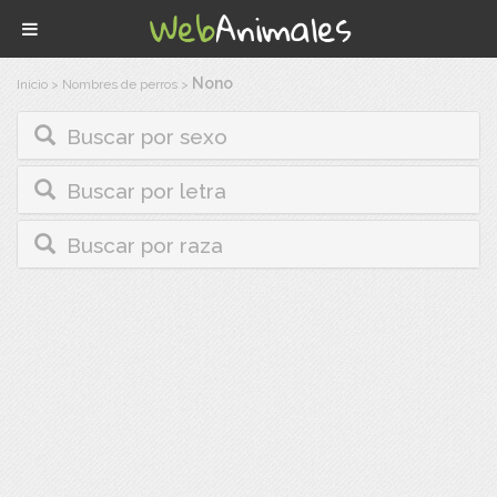
Nono
Inicio
>
Nombres de perros
>
Buscar por sexo
Buscar por letra
Buscar por raza