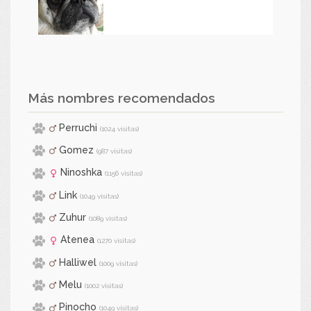
Más nombres recomendados
Perruchi
(1024 visitas)
Gomez
(987 visitas)
Ninoshka
(1156 visitas)
Link
(1049 visitas)
Zuhur
(1089 visitas)
Atenea
(1270 visitas)
Halliwel
(1009 visitas)
Melu
(1002 visitas)
Pinocho
(1049 visitas)