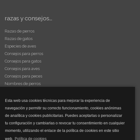
razas y consejos...
Razas de perros
Razas de gatos
Especies de aves
Consejos para perros
Consejos para gatos
Consejos para aves
Consejos para peces
Nombres de perros
Videos de animales
Esta web usa cookies técnicas para mejorar la experiencia de
navegación y permitir su correcto funcionamiento, cookies anónimas
y mucho más...
de analítica y cookies publicitarias. Puedes aceptarlas o personalizar
tu configuración y cambiarlas o revocar tu consentimiento en cualquier
Mascarillas
momento, utilizando el enlace de la política de cookies en este sitio
Mascarillas FFP2
web.
Política de cookies