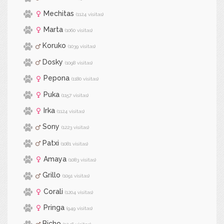
Mechitas
(1124 visitas)
Marta
(1060 visitas)
Koruko
(1039 visitas)
Dosky
(1098 visitas)
Pepona
(1180 visitas)
Puka
(1157 visitas)
Irka
(1124 visitas)
Sony
(1223 visitas)
Patxi
(1081 visitas)
Amaya
(1083 visitas)
Grillo
(1091 visitas)
Corali
(1204 visitas)
Pringa
(949 visitas)
Bicho