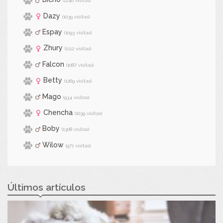
(1246 visitas)
Dazy
(1039 visitas)
Espay
(1093 visitas)
Zhury
(1112 visitas)
Falcon
(1087 visitas)
Betty
(1269 visitas)
Mago
(934 visitas)
Chencha
(1039 visitas)
Boby
(1308 visitas)
Wilow
(971 visitas)
Últimos artículos