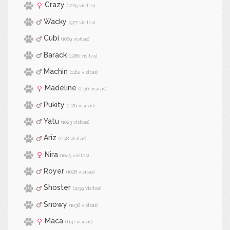
Crazy
(1229 visitas)
Wacky
(977 visitas)
Cubi
(1069 visitas)
Barack
(1286 visitas)
Machin
(1162 visitas)
Madeline
(1136 visitas)
Pukity
(1126 visitas)
Yatu
(1023 visitas)
Ariz
(1138 visitas)
Nira
(1045 visitas)
Royer
(1028 visitas)
Shoster
(1039 visitas)
Snowy
(1036 visitas)
Maca
(1131 visitas)