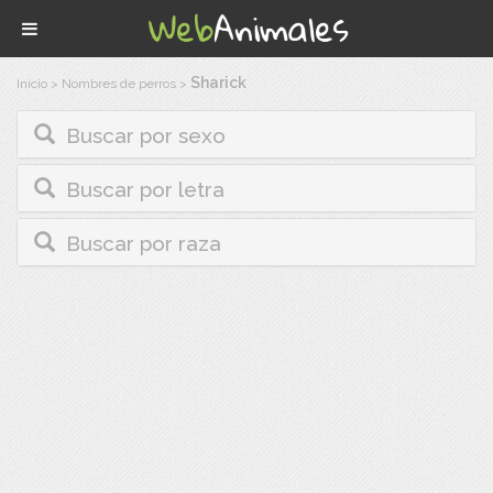
Sharick
Inicio
>
Nombres de perros
>
Buscar por sexo
Buscar por letra
Buscar por raza