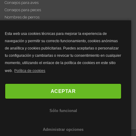
Consejos para aves
Consejos para peces
Nombres de perros
Videos de animales
Esta web usa cookies técnicas para mejorar la experiencia de
navegación y permitir su correcto funcionamiento, cookies anónimas
y mucho más...
de analítica y cookies publicitarias. Puedes aceptarlas o personalizar
tu configuración y cambiarlas o revocar tu consentimiento en cualquier
Mascarillas
momento, utilizando el enlace de la política de cookies en este sitio
Mascarillas FFP2
web.
Política de cookies
Mascarillas FFP3
Bolsos
Bolsos Tous
ACEPTAR
Bolsos Parfois
Bolsos Antirrobo
Sólo funcional
Bolsos Verano
Outlet Bolsos
Administrar opciones