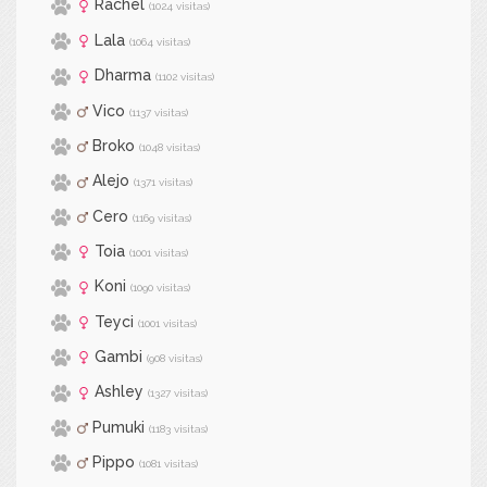
Rachel
(1024 visitas)
Lala
(1064 visitas)
Dharma
(1102 visitas)
Vico
(1137 visitas)
Broko
(1048 visitas)
Alejo
(1371 visitas)
Cero
(1169 visitas)
Toia
(1001 visitas)
Koni
(1090 visitas)
Teyci
(1001 visitas)
Gambi
(908 visitas)
Ashley
(1327 visitas)
Pumuki
(1183 visitas)
Pippo
(1081 visitas)