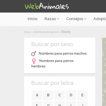
Inicio
Razas
Consejos
Adopt
Rosty
Inicio
>
Nombres de perros
>
Buscar por sexo
Nombres para perros machos
Nombres para perros
hembras
Buscar por letra
A
B
C
D
E
F
G
H
I
J