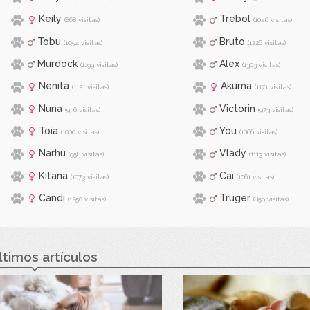
Keily
Trebol
(868 visitas)
(1046 visitas)
Tobu
Bruto
(1054 visitas)
(1226 visitas)
Murdock
Alex
(1199 visitas)
(1303 visitas)
Nenita
Akuma
(1121 visitas)
(1171 visitas)
Nuna
Victorin
(936 visitas)
(973 visitas)
Toia
You
(1000 visitas)
(1066 visitas)
Narhu
Vlady
(958 visitas)
(1113 visitas)
Kitana
Cai
(1073 visitas)
(1061 visitas)
Candi
Truger
(1250 visitas)
(856 visitas)
ltimos artículos