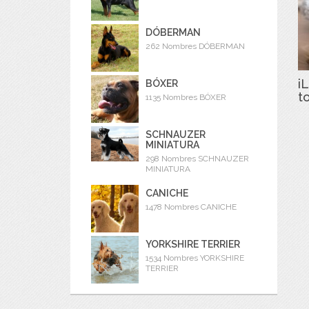
DÓBERMAN
262 Nombres DÓBERMAN
iL
BÓXER
t
1135 Nombres BÓXER
SCHNAUZER
MINIATURA
298 Nombres SCHNAUZER
MINIATURA
CANICHE
1478 Nombres CANICHE
YORKSHIRE TERRIER
1534 Nombres YORKSHIRE
TERRIER