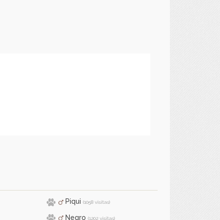
Piqui
(1058 visitas)
Negro
(1202 visitas)