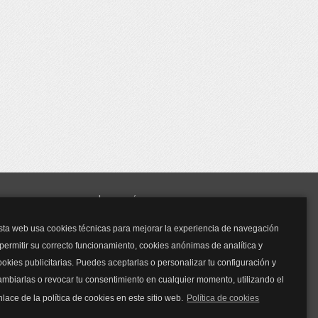
y mucho más...
sta web usa cookies técnicas para mejorar la experiencia de navegación
Mascarillas
 permitir su correcto funcionamiento, cookies anónimas de analítica y
Mascarillas FFP2
ookies publicitarias. Puedes aceptarlas o personalizar tu configuración y
Mascarillas FFP3
ambiarlas o revocar tu consentimiento en cualquier momento, utilizando el
Bolsos
Bolsos Tous
nlace de la política de cookies en este sitio web.
Política de cookies
Bolsos Parfois