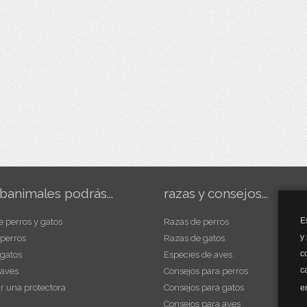
banimales podrás...
razas y consejos...
E
e perros y gatos
Razas de perros
y
 perros
Razas de gatos
c
 gatos
Especies de aves
c
 aves
Consejos para perros
r una protectora
Consejos para gatos
e
Consejos para aves