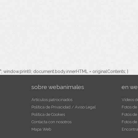
"; window.print(); document.body.innerHTML = originalContents; }
sobre webanimales
en we
Artículos patrocinados
Vídeos d
Política de Privacidad / Aviso Legal
Fotos de
Política de Cookies
Fotos de
Contacta con nosotros
Fotos de
Mapa Web
Encontra