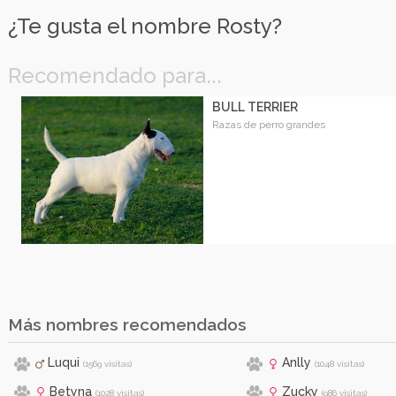
¿Te gusta el nombre Rosty?
Recomendado para...
BULL TERRIER
Razas de perro grandes
Más nombres recomendados
Luqui
Anlly
(1569 visitas)
(1048 visitas)
Betyna
Zucky
(1028 visitas)
(986 visitas)