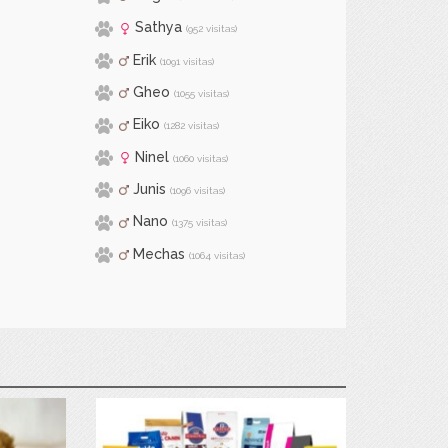
Sathya
(952 visitas)
Erik
(1091 visitas)
Gheo
(1055 visitas)
Eiko
(1282 visitas)
Ninel
(1060 visitas)
Junis
(1096 visitas)
Nano
(1375 visitas)
Mechas
(1064 visitas)