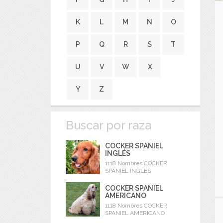
K
L
M
N
O
P
Q
R
S
T
U
V
W
X
Y
Z
Buscar por raza
COCKER SPANIEL
INGLÉS
1118 Nombres COCKER
SPANIEL INGLÉS
COCKER SPANIEL
AMERICANO
1118 Nombres COCKER
SPANIEL AMERICANO