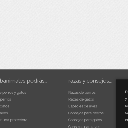
banimales podrás...
razas y consejos...
E
e perros y gatos
Razas de perros
y
 perros
Razas de gatos
c
 gatos
Especies de aves
c
 aves
Consejos para perros
r una protectora
Consejos para gatos
e
Consejos para aves