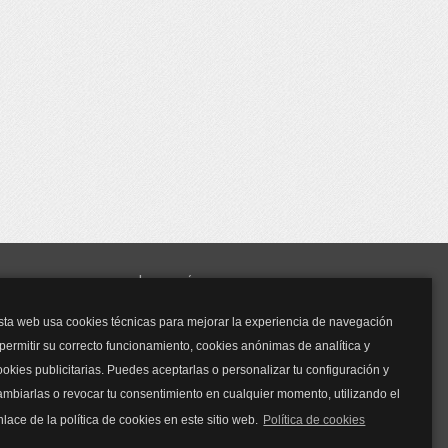
y mucho más...
sta web usa cookies técnicas para mejorar la experiencia de navegación
Mascarillas
 permitir su correcto funcionamiento, cookies anónimas de analítica y
Mascarillas FFP2
ookies publicitarias. Puedes aceptarlas o personalizar tu configuración y
Mascarillas FFP3
ambiarlas o revocar tu consentimiento en cualquier momento, utilizando el
Bolsos
Bolsos Tous
nlace de la política de cookies en este sitio web.
Política de cookies
Bolsos Parfois