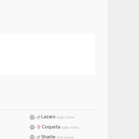
Lazaro
(1046 visitas)
Coqueta
(1256 visitas)
Sharlie
(1170 visitas)