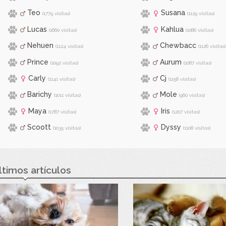
Teo
Susana
(1779 visitas)
(1129 visitas)
Lucas
Kahlua
(1660 visitas)
(1086 visitas)
Nehuen
Chewbacc
(1124 visitas)
(1126 visitas)
Prince
Aurum
(1092 visitas)
(1087 visitas)
Carly
Cj
(1141 visitas)
(1158 visitas)
Barichy
Mole
(1011 visitas)
(960 visitas)
Maya
Iris
(1787 visitas)
(1207 visitas)
Scoott
Dyssy
(1035 visitas)
(1108 visitas)
ltimos artículos