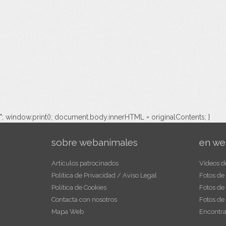
"; window.print(); document.body.innerHTML = originalContents; }
sobre webanimales
en we
Artículos patrocinados
Vídeos d
Política de Privacidad / Aviso Legal
Fotos de
Política de Cookies
Fotos de
Contacta con nosotros
Fotos de
Mapa Web
Encontra