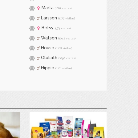
Marta
(1061 visitas)
Larsson
(1177 visitas)
Betsy
(974 visitas)
Watson
(1042 visitas)
House
(1168 visitas)
Gloliath
(1050 visitas)
Hippie
(1161 visitas)