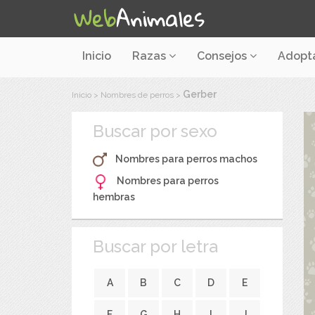
Inicio
Razas
Consejos
Adopt
Gerber
Inicio
>
Nombres de perros
>
Buscar por sexo
Nombres para perros machos
Nombres para perros
hembras
Buscar por letra
A
B
C
D
E
F
G
H
I
J