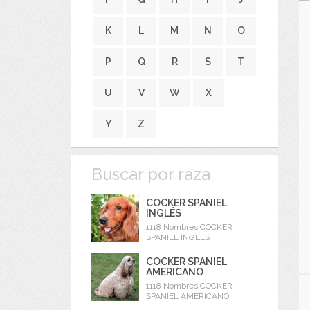
K
L
M
N
O
P
Q
R
S
T
U
V
W
X
Y
Z
Buscar por raza
COCKER SPANIEL
INGLÉS
1118 Nombres COCKER
SPANIEL INGLÉS
COCKER SPANIEL
AMERICANO
1118 Nombres COCKER
SPANIEL AMERICANO