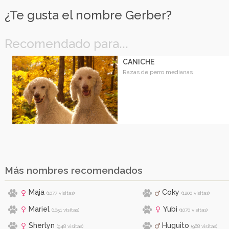
¿Te gusta el nombre Gerber?
Recomendado para...
CANICHE
Razas de perro medianas
Más nombres recomendados
Maja
Coky
(1077 visitas)
(1200 visitas)
Mariel
Yubi
(1051 visitas)
(1070 visitas)
Sherlyn
Huguito
(948 visitas)
(968 visitas)