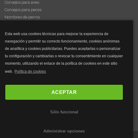
Consejos para aves
Consejos para peces
Nombres de perros
Videos de animales
Esta web usa cookies técnicas para mejorar la experiencia de
navegación y permitir su correcto funcionamiento, cookies anónimas
y mucho más...
de analítica y cookies publicitarias. Puedes aceptarlas o personalizar
tu configuración y cambiarlas o revocar tu consentimiento en cualquier
Mascarillas
momento, utilizando el enlace de la política de cookies en este sitio
Mascarillas FFP2
web.
Política de cookies
Mascarillas FFP3
Bolsos
Bolsos Tous
ACEPTAR
Bolsos Parfois
Bolsos Antirrobo
Sólo funcional
Bolsos Verano
Outlet Bolsos
Administrar opciones