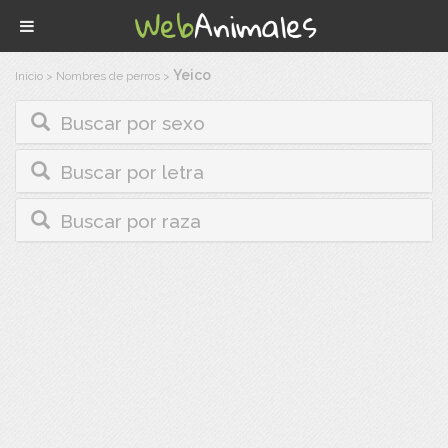
Yeico
Inicio
>
Nombres de perros
>
Buscar por sexo
Buscar por letra
Buscar por raza