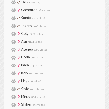
Kai
(1287 visitas)
Gambita
(1028 visitas)
Kendo
(953 visitas)
Lazaro
(1046 visitas)
Coly
(1220 visitas)
Asis
(1144 visitas)
Atenea
(1272 visitas)
Doda
(1023 visitas)
Inara
(1145 visitas)
Kary
(1216 visitas)
Lisy
(976 visitas)
Kioto
(1100 visitas)
Minsy
(1098 visitas)
Shiber
(966 visitas)