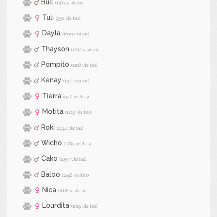
Bull
(1363 visitas)
Tuli
(950 visitas)
Dayla
(1039 visitas)
Thayson
(1202 visitas)
Pompito
(1108 visitas)
Kenay
(1311 visitas)
Tierra
(942 visitas)
Motita
(1215 visitas)
Roki
(1134 visitas)
Wicho
(1085 visitas)
Cako
(1057 visitas)
Baloo
(1296 visitas)
Nica
(1068 visitas)
Lourdita
(1019 visitas)