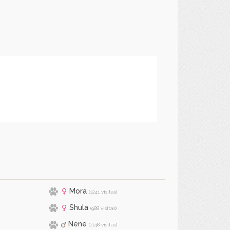
Mora
(1241 visitas)
Shula
(988 visitas)
Nene
(1148 visitas)