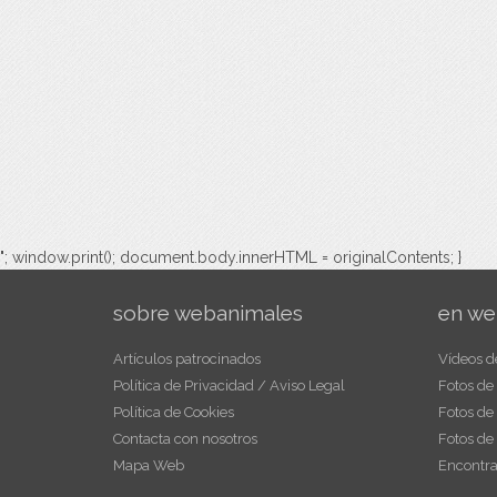
"; window.print(); document.body.innerHTML = originalContents; }
sobre webanimales
en we
Artículos patrocinados
Vídeos d
Política de Privacidad / Aviso Legal
Fotos de
Política de Cookies
Fotos de
Contacta con nosotros
Fotos de
Mapa Web
Encontra