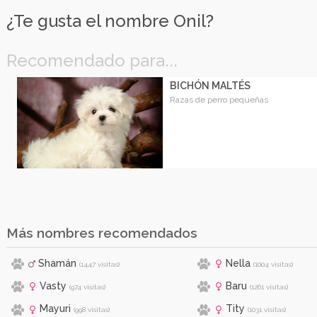
¿Te gusta el nombre Onil?
Recomendado para...
BICHÓN MALTÉS
Razas de perro pequeñas
Más nombres recomendados
Shamán
Nella
(1447 visitas)
(1004 visitas)
Vasty
Baru
(974 visitas)
(1261 visitas)
Mayuri
Tity
(998 visitas)
(1031 visitas)