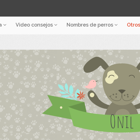
a
Video consejos
Nombres de perros
Otro
Onil