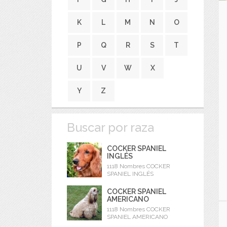
K
L
M
N
O
P
Q
R
S
T
U
V
W
X
Y
Z
Buscar por raza
COCKER SPANIEL
INGLÉS
1118 Nombres COCKER
SPANIEL INGLÉS
COCKER SPANIEL
AMERICANO
1118 Nombres COCKER
SPANIEL AMERICANO