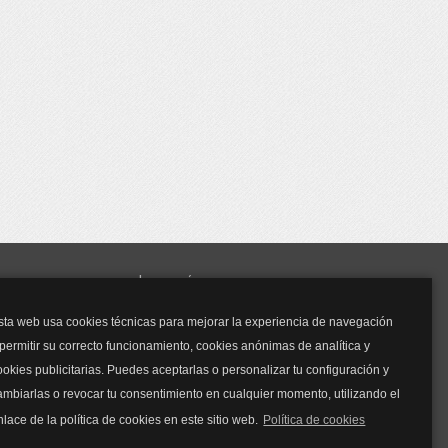
y mucho más...
sta web usa cookies técnicas para mejorar la experiencia de navegación
Mascarillas
 permitir su correcto funcionamiento, cookies anónimas de analítica y
Mascarillas FFP2
ookies publicitarias. Puedes aceptarlas o personalizar tu configuración y
Mascarillas FFP3
ambiarlas o revocar tu consentimiento en cualquier momento, utilizando el
Bolsos
Bolsos Tous
nlace de la política de cookies en este sitio web.
Política de cookies
Bolsos Parfois