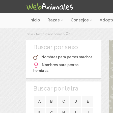
Inicio
Razas
Consejos
Adopt
Onil
Inicio
>
Nombres de perros
>
Buscar por sexo
Nombres para perros machos
Nombres para perros
hembras
Buscar por letra
A
B
C
D
E
F
G
H
I
J