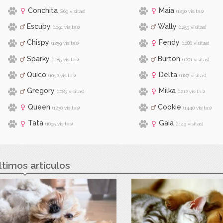
Conchita
Maia
(869 visitas)
(1230 visitas)
Escuby
Wally
(1091 visitas)
(1253 visitas)
Chispy
Fendy
(1259 visitas)
(1086 visitas)
Sparky
Burton
(1185 visitas)
(1201 visitas)
Quico
Delta
(1052 visitas)
(1187 visitas)
Gregory
Milka
(1083 visitas)
(1212 visitas)
Queen
Cookie
(1230 visitas)
(1440 visitas)
Tata
Gaia
(1095 visitas)
(1149 visitas)
ltimos artículos