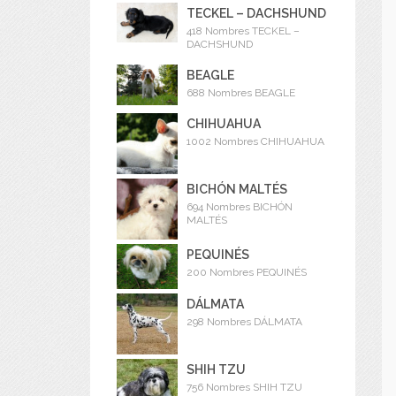
TECKEL – DACHSHUND
418 Nombres TECKEL –
DACHSHUND
BEAGLE
688 Nombres BEAGLE
CHIHUAHUA
1002 Nombres CHIHUAHUA
BICHÓN MALTÉS
694 Nombres BICHÓN
MALTÉS
PEQUINÉS
200 Nombres PEQUINÉS
DÁLMATA
298 Nombres DÁLMATA
SHIH TZU
756 Nombres SHIH TZU