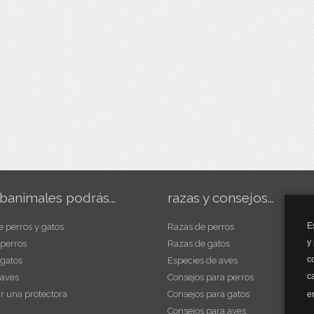
banimales podrás...
razas y consejos...
E
e perros y gatos
Razas de perros
y
 perros
Razas de gatos
c
 gatos
Especies de aves
c
 aves
Consejos para perros
r una protectora
Consejos para gatos
e
Consejos para aves