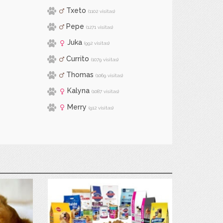
Txeto
(1102 visitas)
Pepe
(1271 visitas)
Juka
(992 visitas)
Currito
(1079 visitas)
Thomas
(1069 visitas)
Kalyna
(1087 visitas)
Merry
(912 visitas)