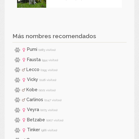
Más nombres recomendados
Pumi
(1083 visitas)
Fausta
(994 visitas)
Lecco
(1195 visitas)
Vicky
(1126 visitas)
Kobe
(1021 visitas)
Carlinos
(1147 visitas)
Veyra
(1075 visitas)
Betzabe
(1007 visitas)
Tinker
(966 visitas)