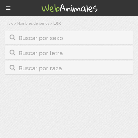
Lex
Inicio
>
Nombres de perros
>
Buscar por sexo
Buscar por letra
Buscar por raza