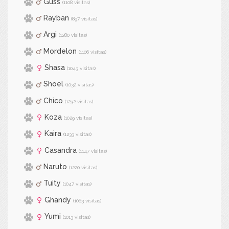
Guss
(1108 visitas)
Rayban
(897 visitas)
Argi
(1280 visitas)
Mordelon
(1106 visitas)
Shasa
(1043 visitas)
Shoel
(1032 visitas)
Chico
(1232 visitas)
Koza
(1029 visitas)
Kaira
(1233 visitas)
Casandra
(1147 visitas)
Naruto
(1220 visitas)
Tuity
(1047 visitas)
Ghandy
(1063 visitas)
Yumi
(1013 visitas)