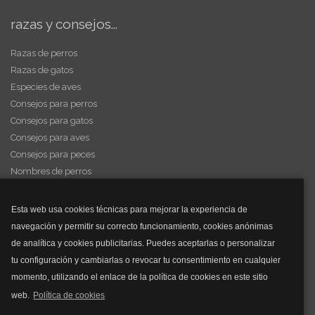
razas y consejos...
Razas de perros
Razas de gatos
Especies de aves
Consejos para perros
Consejos para gatos
Consejos para aves
Consejos para peces
Nombres de perros
Videos de animales
Esta web usa cookies técnicas para mejorar la experiencia de
navegación y permitir su correcto funcionamiento, cookies anónimas
y mucho más...
de analítica y cookies publicitarias. Puedes aceptarlas o personalizar
tu configuración y cambiarlas o revocar tu consentimiento en cualquier
Mascarillas
momento, utilizando el enlace de la política de cookies en este sitio
Mascarillas FFP2
web.
Política de cookies
Mascarillas FFP3