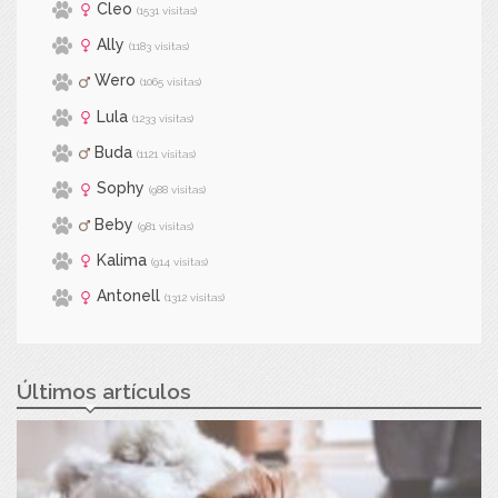
Cleo
(1531 visitas)
Ally
(1183 visitas)
Wero
(1065 visitas)
Lula
(1233 visitas)
Buda
(1121 visitas)
Sophy
(988 visitas)
Beby
(981 visitas)
Kalima
(914 visitas)
Antonell
(1312 visitas)
Últimos artículos