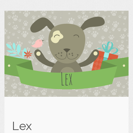
Lex
Lex