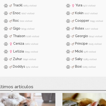
Trackl
Yura
(1063 visitas)
(972 visitas)
Enoc
Kokin
(1017 visitas)
(1027 visitas)
Roc
Coopper
(1111 visitas)
(1195 visitas)
Gigo
Rolex
(1039 visitas)
(1207 visitas)
Thaison
Georgio
(1216 visitas)
(1042 visitas)
Ceniza
Principe
(1062 visitas)
(1125 visitas)
Letizia
Micki
(1055 visitas)
(978 visitas)
Zuhur
Saky
(1090 visitas)
(1283 visitas)
Doddys
Boxi
(974 visitas)
(1205 visitas)
ltimos artículos