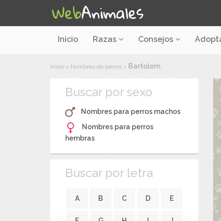
Inicio
Razas
Consejos
Adopt
Bartolom
Inicio
>
Nombres de perros
>
Buscar por sexo
Nombres para perros machos
Nombres para perros
hembras
Buscar por letra
A
B
C
D
E
F
G
H
I
J