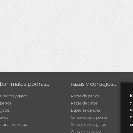
banimales podrás...
razas y consejos...
E
e perros y gatos
Razas de perros
y
 perros
Razas de gatos
c
 gatos
Especies de aves
c
 aves
Consejos para perros
r una protectora
Consejos para gatos
e
Consejos para aves