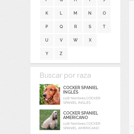
K
L
M
N
O
P
Q
R
S
T
U
V
W
X
Y
Z
Buscar por raza
COCKER SPANIEL
INGLÉS
1118 Nombres COCKER
SPANIEL INGLÉS
COCKER SPANIEL
AMERICANO
1118 Nombres COCKER
SPANIEL AMERICANO