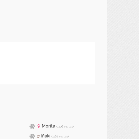
Morita
(1206 visitas)
Iñaki
(1362 visitas)