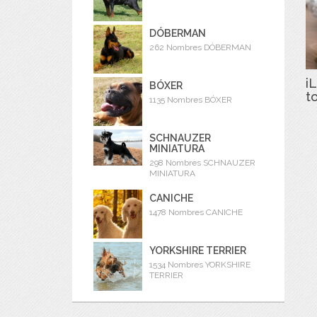
DÓBERMAN
262 Nombres DÓBERMAN
iL
BÓXER
t
1135 Nombres BÓXER
SCHNAUZER
MINIATURA
298 Nombres SCHNAUZER
MINIATURA
CANICHE
1478 Nombres CANICHE
YORKSHIRE TERRIER
1534 Nombres YORKSHIRE
TERRIER