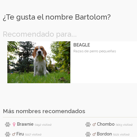
¿Te gusta el nombre Bartolom?
Recomendado para...
BEAGLE
Razas de perro pequeñas
Más nombres recomendados
Brawnie
Chombo
(1192 visitas)
(1013 visitas)
Firu
Bordon
(1117 visitas)
(1121 visitas)