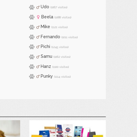
Udo
(1067 visitas)
Beela
(1088 visitas)
Mike
(1121 visitas)
Fernando
(1011 visitas)
Pichi
(1245 visitas)
Samu
(1062 visitas)
Hanz
(1100 visitas)
Punky
(1114 visitas)