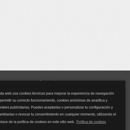
y mucho más...
sta web usa cookies técnicas para mejorar la experiencia de navegación
Mascarillas
 permitir su correcto funcionamiento, cookies anónimas de analítica y
Mascarillas FFP2
ookies publicitarias. Puedes aceptarlas o personalizar tu configuración y
Mascarillas FFP3
ambiarlas o revocar tu consentimiento en cualquier momento, utilizando el
Bolsos
Bolsos Tous
nlace de la política de cookies en este sitio web.
Política de cookies
Bolsos Parfois