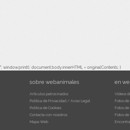
"; window.print(); document.body.innerHTML = originalContents; }
sobre webanimales
en we
Artículos patrocinados
Vídeos d
Política de Privacidad / Aviso Legal
Fotos de
Política de Cookies
Fotos de
Contacta con nosotros
Fotos de
Mapa Web
Encontra