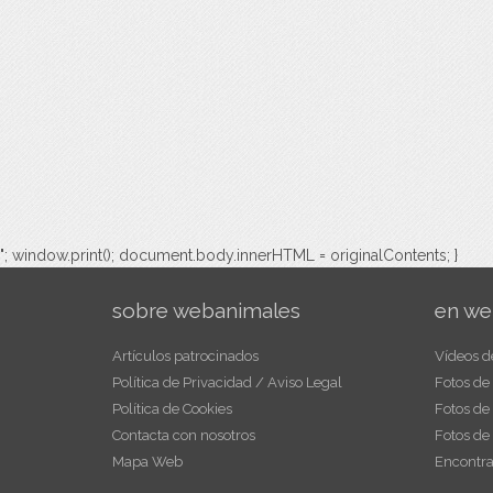
"; window.print(); document.body.innerHTML = originalContents; }
sobre webanimales
en we
Artículos patrocinados
Vídeos d
Política de Privacidad / Aviso Legal
Fotos de
Política de Cookies
Fotos de
Contacta con nosotros
Fotos de
Mapa Web
Encontra