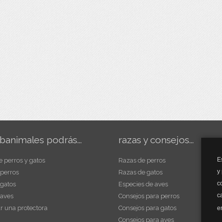
banimales podrás...
razas y consejos...
E
e perros y gatos
Razas de perros
y
 perros
Razas de gatos
c
 gatos
Especies de aves
c
 aves
Consejos para perros
r una protectora
Consejos para gatos
e
Consejos para aves