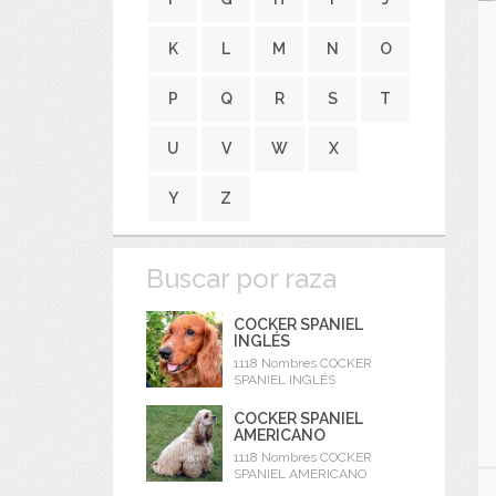
K
L
M
N
O
P
Q
R
S
T
U
V
W
X
Y
Z
Buscar por raza
COCKER SPANIEL
INGLÉS
1118 Nombres COCKER
SPANIEL INGLÉS
COCKER SPANIEL
AMERICANO
1118 Nombres COCKER
SPANIEL AMERICANO