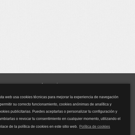
y mucho más...
sta web usa cookies técnicas para mejorar la experiencia de navegación
Mascarillas
 permitir su correcto funcionamiento, cookies anónimas de analítica y
Mascarillas FFP2
ookies publicitarias. Puedes aceptarlas o personalizar tu configuración y
Mascarillas FFP3
ambiarlas o revocar tu consentimiento en cualquier momento, utilizando el
Bolsos
Bolsos Tous
nlace de la política de cookies en este sitio web.
Política de cookies
Bolsos Parfois