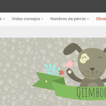
a
Video consejos
Nombres de perros
Otro
Qiimbo