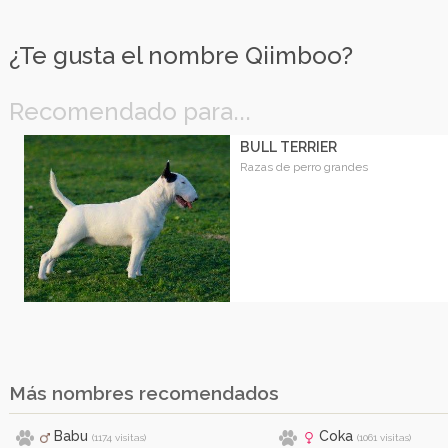
¿Te gusta el nombre Qiimboo?
Recomendado para...
BULL TERRIER
Razas de perro grandes
Más nombres recomendados
Babu
Coka
(1174 visitas)
(1061 visitas)