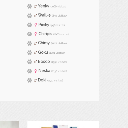
Yenky
(1066 visitas)
Wall-e
(859 visitas)
Piinky
(950 visitas)
Chiripis
(1006 visitas)
Chimy
(1127 visitas)
Goku
(1201 visitas)
Bosco
(1350 visitas)
Neska
(1130 visitas)
Doki
(1510 visitas)