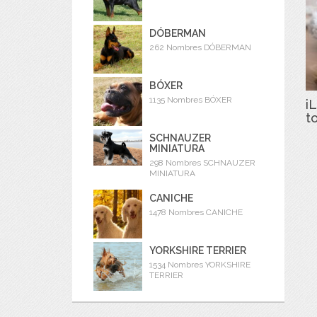
DÓBERMAN
262 Nombres DÓBERMAN
BÓXER
1135 Nombres BÓXER
iL
t
SCHNAUZER
MINIATURA
298 Nombres SCHNAUZER
MINIATURA
CANICHE
1478 Nombres CANICHE
YORKSHIRE TERRIER
1534 Nombres YORKSHIRE
TERRIER