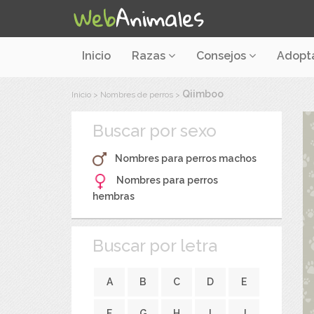
Inicio
Razas
Consejos
Adopt
Qiimboo
Inicio
>
Nombres de perros
>
Buscar por sexo
Nombres para perros machos
Nombres para perros
hembras
Buscar por letra
A
B
C
D
E
F
G
H
I
J