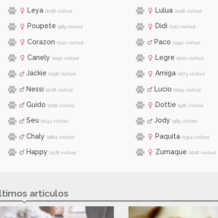
Leya
Lulua
(1028 visitas)
(1028 visitas)
Poupete
Didi
(989 visitas)
(1112 visitas)
Corazon
Paco
(1141 visitas)
(1492 visitas)
Canely
Legre
(1050 visitas)
(1022 visitas)
Jackie
Amiga
(1258 visitas)
(1073 visitas)
Nessi
Lucio
(1028 visitas)
(1093 visitas)
Guido
Dottie
(1018 visitas)
(926 visitas)
Seu
Jody
(1043 visitas)
(965 visitas)
Chaly
Paquita
(1084 visitas)
(1354 visitas)
Happy
Zumaque
(1178 visitas)
(1026 visitas)
ltimos artículos