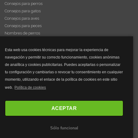
Consejos para perros
Consejos para gatos
Consejos para aves
Consejos para peces
Nombres de perros
Videos de animales
Esta web usa cookies técnicas para mejorar la experiencia de
navegación y permitir su correcto funcionamiento, cookies anónimas
y mucho más...
de analítica y cookies publicitarias. Puedes aceptarlas o personalizar
tu configuración y cambiarlas o revocar tu consentimiento en cualquier
Mascarillas
momento, utilizando el enlace de la política de cookies en este sitio
Mascarillas FFP2
web.
Política de cookies
Mascarillas FFP3
Bolsos
Bolsos Tous
ACEPTAR
Bolsos Parfois
Bolsos Antirrobo
Sólo funcional
Bolsos Verano
Outlet Bolsos