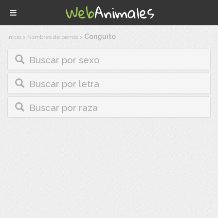
Conguito
Inicio
>
Nombres de perros
>
Buscar por sexo
Buscar por letra
Buscar por raza