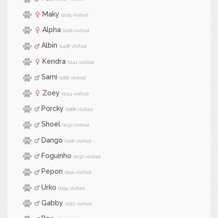
Maky
(1025 visitas)
Alpha
(1216 visitas)
Albin
(1428 visitas)
Kendra
(1141 visitas)
Sami
(1166 visitas)
Zoey
(1014 visitas)
Porcky
(1068 visitas)
Shoel
(1032 visitas)
Dango
(1108 visitas)
Foguinho
(1037 visitas)
Pepon
(1091 visitas)
Urko
(1159 visitas)
Gabby
(1012 visitas)