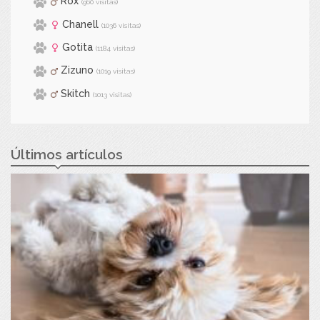
Rox
(960 visitas)
Chanell
(1036 visitas)
Gotita
(1184 visitas)
Zizuno
(1019 visitas)
Skitch
(1013 visitas)
Últimos artículos