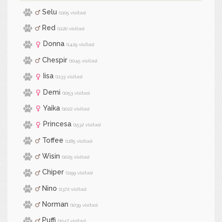
Selu
(1105 visitas)
Red
(1120 visitas)
Donna
(1429 visitas)
Chespir
(1045 visitas)
Iisa
(1133 visitas)
Demi
(1053 visitas)
Yaika
(1022 visitas)
Princesa
(1532 visitas)
Toffee
(1185 visitas)
Wisin
(1025 visitas)
Chiper
(1159 visitas)
Nino
(1372 visitas)
Norman
(1039 visitas)
Puffi
(1047 visitas)