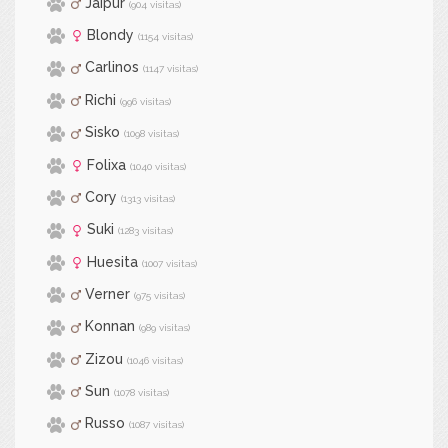
Jaipur
(904 visitas)
Blondy
(1154 visitas)
Carlinos
(1147 visitas)
Richi
(996 visitas)
Sisko
(1098 visitas)
Folixa
(1040 visitas)
Cory
(1313 visitas)
Suki
(1283 visitas)
Huesita
(1007 visitas)
Verner
(975 visitas)
Konnan
(989 visitas)
Zizou
(1046 visitas)
Sun
(1078 visitas)
Russo
(1087 visitas)