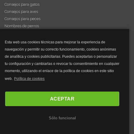
Consejos para gatos
Consejos para aves
Consejos para peces
Nombres de perros
Videos de animales
Esta web usa cookies técnicas para mejorar la experiencia de
navegación y permitir su correcto funcionamiento, cookies anónimas
y mucho más...
de analítica y cookies publicitarias. Puedes aceptarlas o personalizar
tu configuración y cambiarlas o revocar tu consentimiento en cualquier
Mascarillas
momento, utilizando el enlace de la política de cookies en este sitio
Mascarillas FFP2
web.
Política de cookies
Mascarillas FFP3
Bolsos
Bolsos Tous
ACEPTAR
Bolsos Parfois
Bolsos Antirrobo
Sólo funcional
Bolsos Verano
Outlet Bolsos