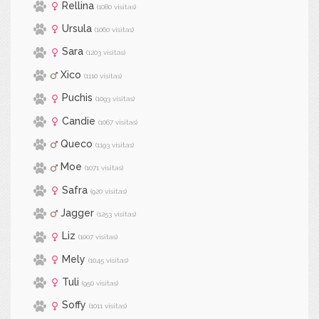
Rellina
(1080 visitas)
Ursula
(1060 visitas)
Sara
(1203 visitas)
Xico
(1110 visitas)
Puchis
(1093 visitas)
Candie
(1067 visitas)
Queco
(1193 visitas)
Moe
(1071 visitas)
Safra
(920 visitas)
Jagger
(1253 visitas)
Liz
(1007 visitas)
Mely
(1045 visitas)
Tuli
(950 visitas)
Soffy
(1011 visitas)