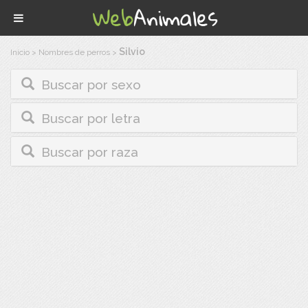
Silvio
Inicio
>
Nombres de perros
>
Buscar por sexo
Buscar por letra
Buscar por raza