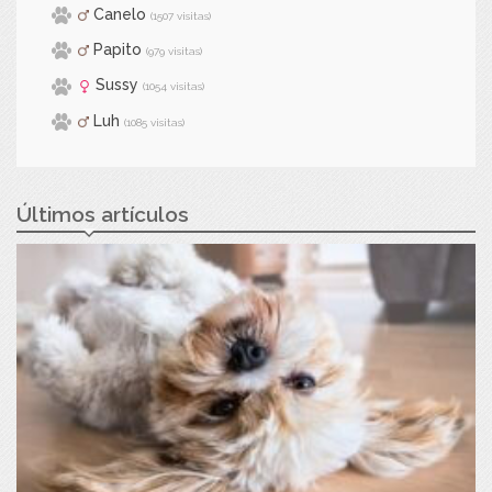
Canelo
(1507 visitas)
Papito
(979 visitas)
Sussy
(1054 visitas)
Luh
(1085 visitas)
Últimos artículos