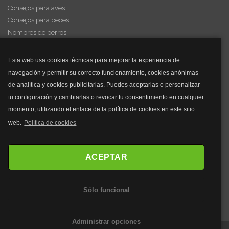
Consejos para aves
Consejos para peces
Nombres de perros
Videos de animales
Esta web usa cookies técnicas para mejorar la experiencia de
navegación y permitir su correcto funcionamiento, cookies anónimas
y mucho más...
de analítica y cookies publicitarias. Puedes aceptarlas o personalizar
tu configuración y cambiarlas o revocar tu consentimiento en cualquier
Mascarillas
momento, utilizando el enlace de la política de cookies en este sitio
Mascarillas FFP2
web.
Política de cookies
Mascarillas FFP3
Bolsos
Bolsos Tous
ACEPTAR
Bolsos Parfois
Bolsos Antirrobo
Sólo funcional
Bolsos Verano
Outlet Bolsos
Administrar opciones