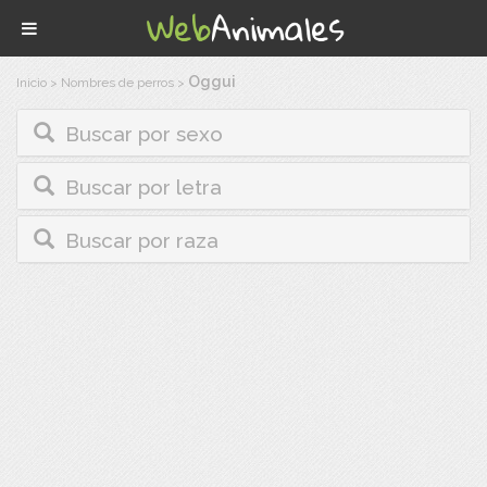
Oggui
Inicio
>
Nombres de perros
>
Buscar por sexo
Buscar por letra
Buscar por raza