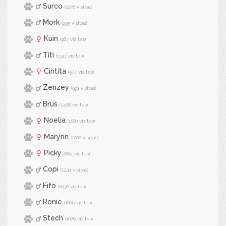
Surco
(1076 visitas)
Mork
(995 visitas)
Kuin
(987 visitas)
Titi
(1341 visitas)
Cintita
(977 visitas)
Zenzey
(991 visitas)
Brus
(1408 visitas)
Noelia
(1160 visitas)
Maryrin
(1200 visitas)
Picky
(884 visitas)
Copi
(1241 visitas)
Fifo
(1050 visitas)
Ronie
(1066 visitas)
Stech
(1076 visitas)