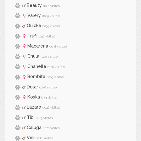
Beauty
(1021 visitas)
Valery
(1025 visitas)
Quicke
(1039 visitas)
Trufi
(1096 visitas)
Macarena
(1038 visitas)
Chula
(1109 visitas)
Chanelle
(1160 visitas)
Bombita
(1069 visitas)
Dolar
(1256 visitas)
Koxka
(773 visitas)
Lazaro
(1046 visitas)
Tibi
(1023 visitas)
Caluga
(1070 visitas)
Vini
(1084 visitas)