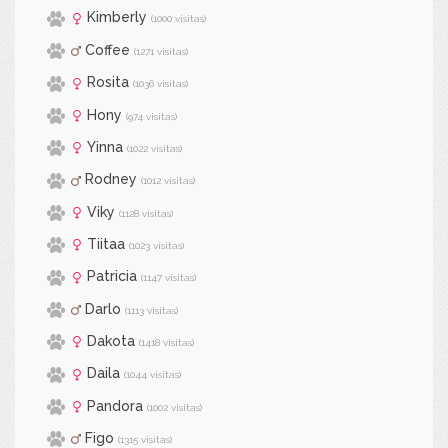
Kimberly
(1000 visitas)
Coffee
(1271 visitas)
Rosita
(1036 visitas)
Hony
(974 visitas)
Yinna
(1022 visitas)
Rodney
(1012 visitas)
Viky
(1128 visitas)
Tiitaa
(1023 visitas)
Patricia
(1147 visitas)
Darlo
(1113 visitas)
Dakota
(1418 visitas)
Daila
(1044 visitas)
Pandora
(1002 visitas)
Figo
(1315 visitas)