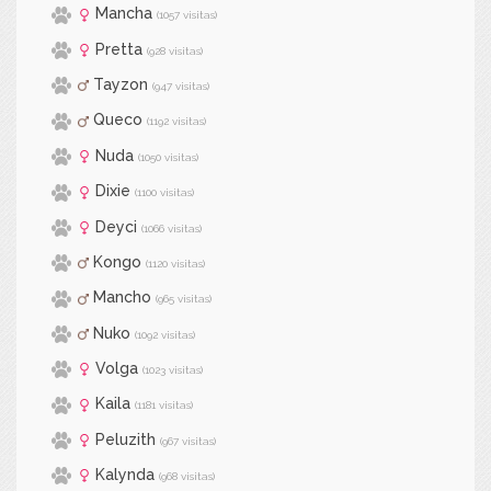
Mancha
(1057 visitas)
Pretta
(928 visitas)
Tayzon
(947 visitas)
Queco
(1192 visitas)
Nuda
(1050 visitas)
Dixie
(1100 visitas)
Deyci
(1066 visitas)
Kongo
(1120 visitas)
Mancho
(965 visitas)
Nuko
(1092 visitas)
Volga
(1023 visitas)
Kaila
(1181 visitas)
Peluzith
(967 visitas)
Kalynda
(968 visitas)