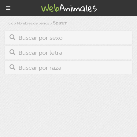
Spawn
Inicio
>
Nombres de perros
>
Buscar por sexo
Buscar por letra
Buscar por raza