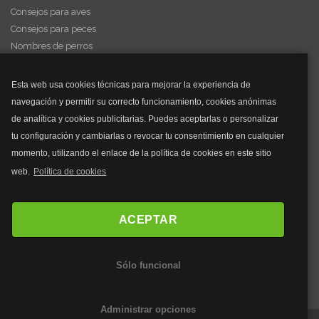
Consejos para aves
Consejos para peces
Nombres de perros
Videos de animales
Esta web usa cookies técnicas para mejorar la experiencia de
navegación y permitir su correcto funcionamiento, cookies anónimas
y mucho más...
de analítica y cookies publicitarias. Puedes aceptarlas o personalizar
tu configuración y cambiarlas o revocar tu consentimiento en cualquier
Mascarillas
momento, utilizando el enlace de la política de cookies en este sitio
Mascarillas FFP2
web.
Política de cookies
Mascarillas FFP3
Bolsos
Bolsos Tous
ACEPTAR
Bolsos Parfois
Bolsos Antirrobo
Sólo funcional
Bolsos Verano
Outlet Bolsos
Administrar opciones