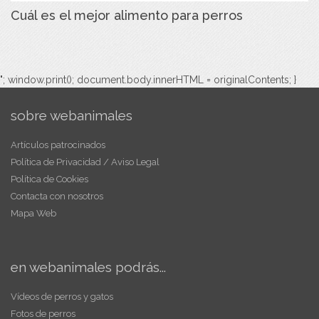
Cuál es el mejor alimento para perros
"; window.print(); document.body.innerHTML = originalContents; }
sobre webanimales
Artículos patrocinados
Política de Privacidad / Aviso Legal
Política de Cookies
Contacta con nosotros
Mapa Web
en webanimales podrás...
Vídeos de perros y gatos
Fotos de perros