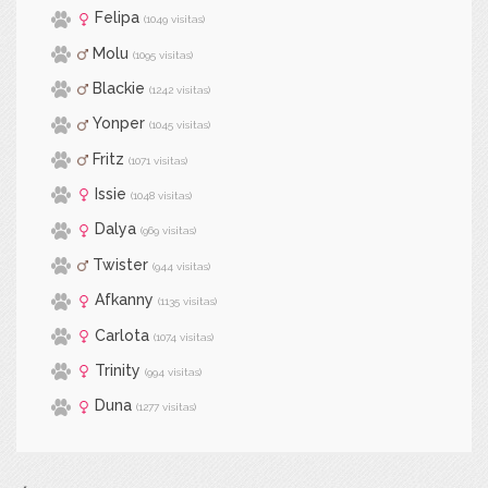
Felipa
(1049 visitas)
Molu
(1095 visitas)
Blackie
(1242 visitas)
Yonper
(1045 visitas)
Fritz
(1071 visitas)
Issie
(1048 visitas)
Dalya
(969 visitas)
Twister
(944 visitas)
Afkanny
(1135 visitas)
Carlota
(1074 visitas)
Trinity
(994 visitas)
Duna
(1277 visitas)