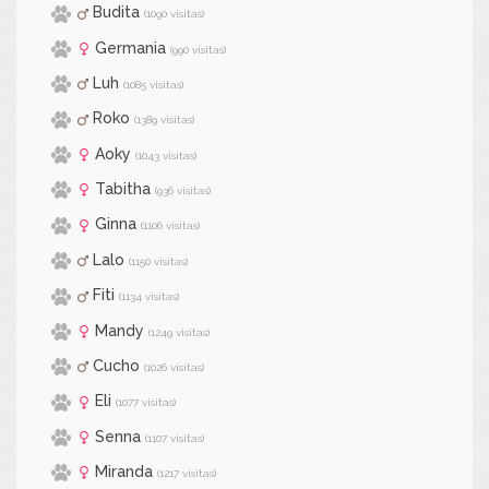
Budita
(1090 visitas)
Germania
(990 visitas)
Luh
(1085 visitas)
Roko
(1389 visitas)
Aoky
(1043 visitas)
Tabitha
(936 visitas)
Ginna
(1106 visitas)
Lalo
(1150 visitas)
Fiti
(1134 visitas)
Mandy
(1249 visitas)
Cucho
(1026 visitas)
Eli
(1077 visitas)
Senna
(1107 visitas)
Miranda
(1217 visitas)