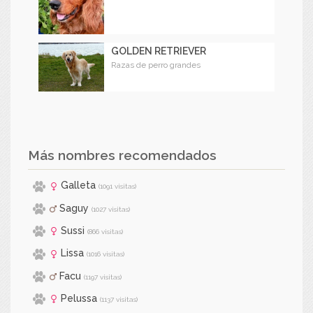
GOLDEN RETRIEVER
Razas de perro grandes
Más nombres recomendados
Galleta
(1091 visitas)
Saguy
(1027 visitas)
Sussi
(866 visitas)
Lissa
(1016 visitas)
Facu
(1197 visitas)
Pelussa
(1137 visitas)