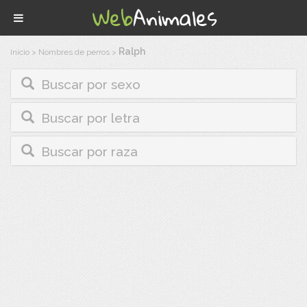
Ralph
Inicio
>
Nombres de perros
>
Buscar por sexo
Buscar por letra
Buscar por raza