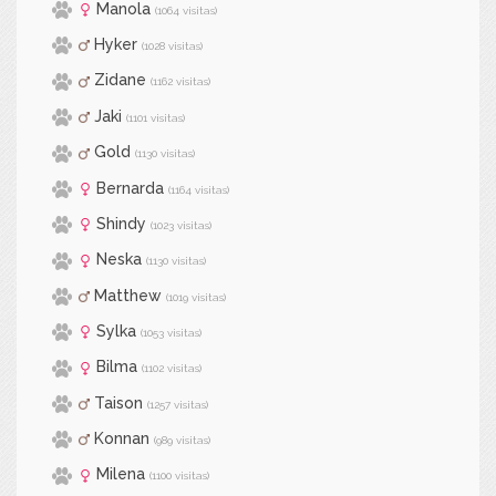
Manola
(1064 visitas)
Hyker
(1028 visitas)
Zidane
(1162 visitas)
Jaki
(1101 visitas)
Gold
(1130 visitas)
Bernarda
(1164 visitas)
Shindy
(1023 visitas)
Neska
(1130 visitas)
Matthew
(1019 visitas)
Sylka
(1053 visitas)
Bilma
(1102 visitas)
Taison
(1257 visitas)
Konnan
(989 visitas)
Milena
(1100 visitas)