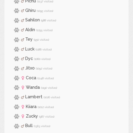
Pichu
(1137 visitas)
Ghiru
(1095 visitas)
Sahilon
(988 visitas)
Aldin
(1255 visitas)
Tey
(950 visitas)
Luck
(1186 visitas)
Dyc
(1060 visitas)
Jitxo
(1092 visitas)
Coca
(1148 visitas)
Wanda
(1190 visitas)
Lambert
(1026 visitas)
Kiiara
(1012 visitas)
Zucky
(987 visitas)
Bull
(1363 visitas)