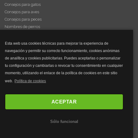
Consejos para gatos
Consejos para aves
Consejos para peces
Nombres de perros
Videos de animales
Esta web usa cookies técnicas para mejorar la experiencia de
navegación y permitir su correcto funcionamiento, cookies anónimas
y mucho más...
de analítica y cookies publicitarias. Puedes aceptarlas o personalizar
tu configuración y cambiarlas o revocar tu consentimiento en cualquier
Mascarillas
momento, utilizando el enlace de la política de cookies en este sitio
Mascarillas FFP2
web.
Política de cookies
Mascarillas FFP3
Bolsos
Bolsos Tous
ACEPTAR
Bolsos Parfois
Bolsos Antirrobo
Sólo funcional
Bolsos Verano
Outlet Bolsos