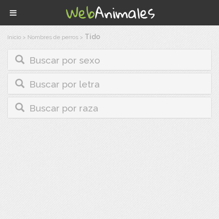
Tido
Inicio
>
Nombres de perros
>
Buscar por sexo
Buscar por letra
Buscar por raza