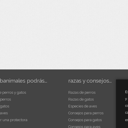
banimales podrás...
razas y consejos...
E
e perros y gatos
Razas de perros
y
 perros
Razas de gatos
c
 gatos
Especies de aves
c
 aves
Consejos para perros
r una protectora
Consejos para gatos
e
Consejos para aves