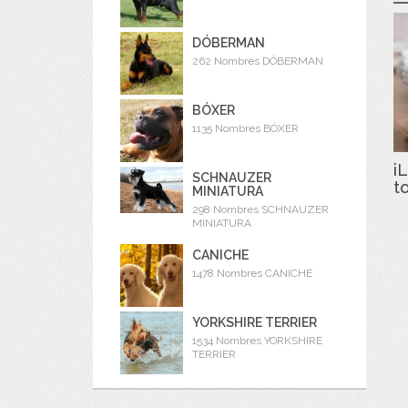
DÓBERMAN
262 Nombres DÓBERMAN
BÓXER
1135 Nombres BÓXER
iL
SCHNAUZER
t
MINIATURA
298 Nombres SCHNAUZER
MINIATURA
CANICHE
1478 Nombres CANICHE
YORKSHIRE TERRIER
1534 Nombres YORKSHIRE
TERRIER