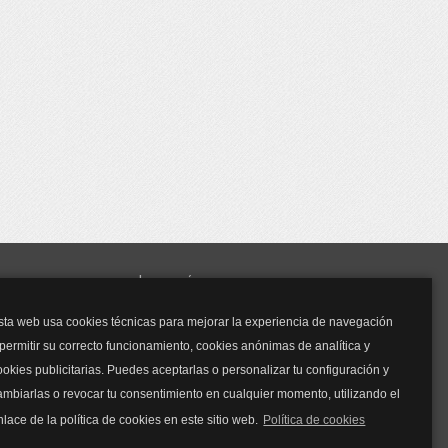
y mucho más...
sta web usa cookies técnicas para mejorar la experiencia de navegación
Mascarillas
 permitir su correcto funcionamiento, cookies anónimas de analítica y
Mascarillas FFP2
ookies publicitarias. Puedes aceptarlas o personalizar tu configuración y
Mascarillas FFP3
ambiarlas o revocar tu consentimiento en cualquier momento, utilizando el
Bolsos
Bolsos Tous
nlace de la política de cookies en este sitio web.
Política de cookies
Bolsos Parfois