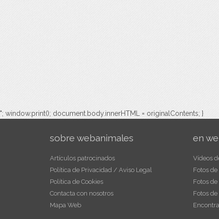
"; window.print(); document.body.innerHTML = originalContents; }
sobre webanimales
en we
Artículos patrocinados
Vídeos d
Política de Privacidad / Aviso Legal
Fotos de
Política de Cookies
Fotos de
Contacta con nosotros
Fotos de
Mapa Web
Encontra