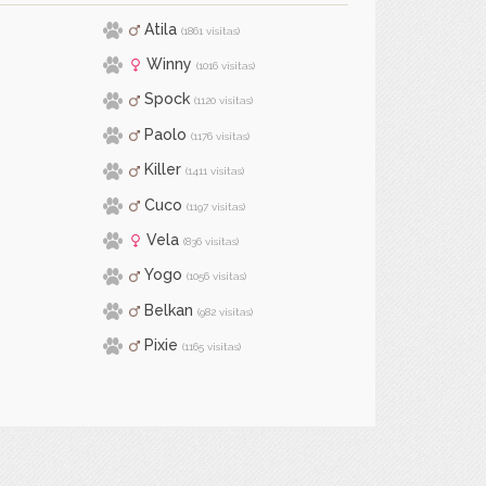
Atila
(1861 visitas)
Winny
(1016 visitas)
Spock
(1120 visitas)
Paolo
(1176 visitas)
Killer
(1411 visitas)
Cuco
(1197 visitas)
Vela
(836 visitas)
Yogo
(1056 visitas)
Belkan
(982 visitas)
Pixie
(1165 visitas)