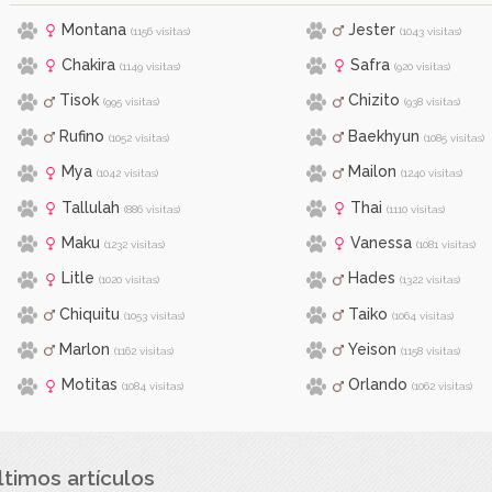
Montana
Jester
(1156 visitas)
(1043 visitas)
Chakira
Safra
(1149 visitas)
(920 visitas)
Tisok
Chizito
(995 visitas)
(938 visitas)
Rufino
Baekhyun
(1052 visitas)
(1085 visitas)
Mya
Mailon
(1042 visitas)
(1240 visitas)
Tallulah
Thai
(886 visitas)
(1110 visitas)
Maku
Vanessa
(1232 visitas)
(1081 visitas)
Litle
Hades
(1020 visitas)
(1322 visitas)
Chiquitu
Taiko
(1053 visitas)
(1064 visitas)
Marlon
Yeison
(1162 visitas)
(1158 visitas)
Motitas
Orlando
(1084 visitas)
(1062 visitas)
ltimos artículos