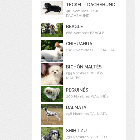
TECKEL – DACHSHUND
418 Nombres TECKEL –
DACHSHUND
BEAGLE
688 Nombres BEAGLE
CHIHUAHUA
1002 Nombres CHIHUAHUA
BICHÓN MALTÉS
694 Nombres BICHÓN
MALTÉS
PEQUINÉS
200 Nombres PEQUINÉS
DÁLMATA
298 Nombres DÁLMATA
SHIH TZU
756 Nombres SHIH TZU