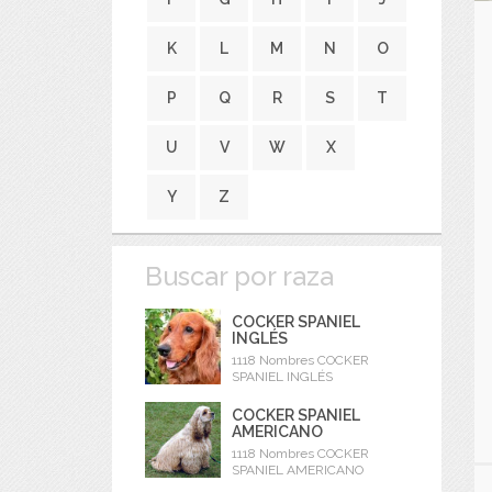
K
L
M
N
O
P
Q
R
S
T
U
V
W
X
Y
Z
Buscar por raza
COCKER SPANIEL
INGLÉS
1118 Nombres COCKER
SPANIEL INGLÉS
COCKER SPANIEL
AMERICANO
1118 Nombres COCKER
SPANIEL AMERICANO