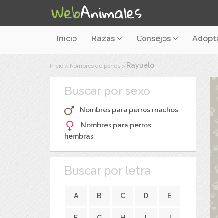
Inicio
Razas
Consejos
Adopt
Rayuelo
Inicio
>
Nombres de perros
>
Buscar por sexo
Nombres para perros machos
Nombres para perros
hembras
Buscar por letra
A
B
C
D
E
F
G
H
I
J