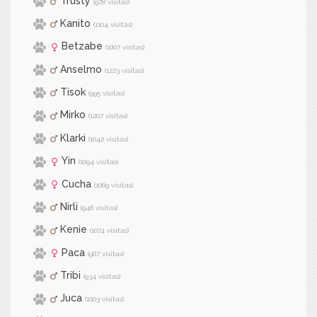
Trusty
(978 visitas)
Kanito
(1104 visitas)
Betzabe
(1007 visitas)
Anselmo
(1223 visitas)
Tisok
(995 visitas)
Mirko
(1207 visitas)
Klarki
(1042 visitas)
Yin
(1094 visitas)
Cucha
(1069 visitas)
Nirli
(948 visitas)
Kenie
(1074 visitas)
Paca
(967 visitas)
Tribi
(934 visitas)
Juca
(1003 visitas)