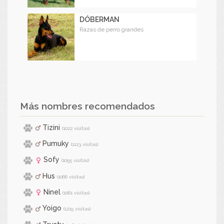
DÓBERMAN
Razas de perro grandes
Más nombres recomendados
Tizini
(1022 visitas)
Pumuky
(1123 visitas)
Sofy
(1055 visitas)
Hus
(1066 visitas)
Ninel
(1061 visitas)
Yoigo
(1215 visitas)