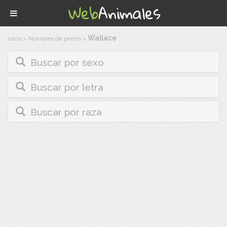
Wallace
Inicio
>
Nombres de perros
>
Buscar por sexo
Buscar por letra
Buscar por raza