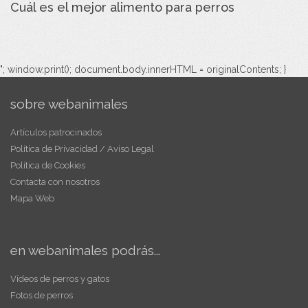
Cuál es el mejor alimento para perros
"; window.print(); document.body.innerHTML = originalContents; }
sobre webanimales
Artículos patrocinados
Política de Privacidad / Aviso Legal
Política de Cookies
Contacta con nosotros
Mapa Web
en webanimales podrás...
Vídeos de perros y gatos
Fotos de perros