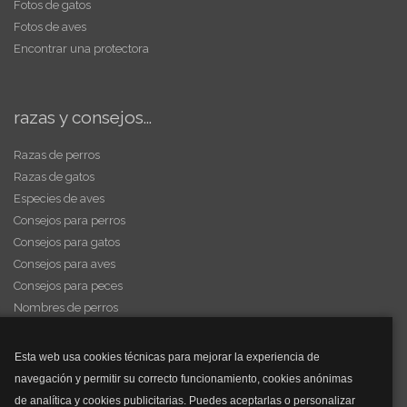
Fotos de gatos
Fotos de aves
Encontrar una protectora
razas y consejos...
Razas de perros
Razas de gatos
Especies de aves
Consejos para perros
Consejos para gatos
Consejos para aves
Consejos para peces
Nombres de perros
Videos de animales
Esta web usa cookies técnicas para mejorar la experiencia de
navegación y permitir su correcto funcionamiento, cookies anónimas
y mucho más...
de analítica y cookies publicitarias. Puedes aceptarlas o personalizar