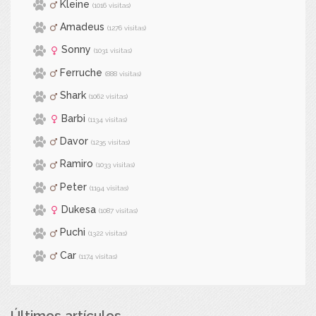
Kleine
(1016 visitas)
Amadeus
(1276 visitas)
Sonny
(1031 visitas)
Ferruche
(888 visitas)
Shark
(1062 visitas)
Barbi
(1134 visitas)
Davor
(1235 visitas)
Ramiro
(1033 visitas)
Peter
(1194 visitas)
Dukesa
(1087 visitas)
Puchi
(1322 visitas)
Car
(1174 visitas)
Últimos artículos