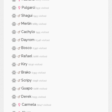
Pulgarci
(931 visitas)
Shagui
(993 visitas)
Merlín
(1685 visitas)
Cachylo
(995 visitas)
Dayrom
(1346 visitas)
Bosco
(1350 visitas)
Rafael
(1066 visitas)
Kiry
(1030 visitas)
Brako
(1393 visitas)
Scripy
(1098 visitas)
Guapo
(1168 visitas)
Derek
(1155 visitas)
Carmela
(1047 visitas)