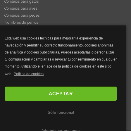
Consejos para gatos
Consejos para aves
Consejos para peces
Nombres de perros
Videos de animales
Esta web usa cookies técnicas para mejorar la experiencia de
navegación y permitir su correcto funcionamiento, cookies anónimas
y mucho más...
de analítica y cookies publicitarias. Puedes aceptarlas o personalizar
tu configuración y cambiarlas o revocar tu consentimiento en cualquier
Mascarillas
momento, utilizando el enlace de la política de cookies en este sitio
Mascarillas FFP2
web.
Política de cookies
Mascarillas FFP3
Bolsos
Bolsos Tous
ACEPTAR
Bolsos Parfois
Bolsos Antirrobo
Sólo funcional
Bolsos Verano
Outlet Bolsos
Administrar opciones