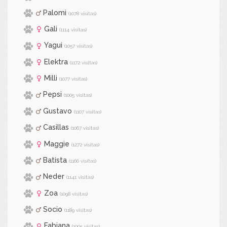
Palomi
(1078 visitas)
Gali
(1114 visitas)
Yagui
(1057 visitas)
Elektra
(1172 visitas)
Milli
(1077 visitas)
Pepsi
(1005 visitas)
Gustavo
(1107 visitas)
Casillas
(1067 visitas)
Maggie
(1272 visitas)
Batista
(1166 visitas)
Neder
(1141 visitas)
Zoa
(1098 visitas)
Socio
(1189 visitas)
Fabiana
(1005 visitas)