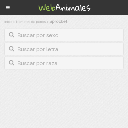
Sprocket
Inicio
>
Nombres de perros
>
Buscar por sexo
Buscar por letra
Buscar por raza