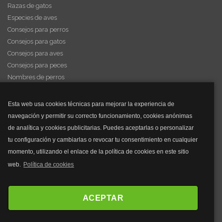
Razas de gatos
Especies de aves
Consejos para perros
Consejos para gatos
Consejos para aves
Consejos para peces
Nombres de perros
Videos de animales
Esta web usa cookies técnicas para mejorar la experiencia de
navegación y permitir su correcto funcionamiento, cookies anónimas
y mucho más...
de analítica y cookies publicitarias. Puedes aceptarlas o personalizar
tu configuración y cambiarlas o revocar tu consentimiento en cualquier
Mascarillas
momento, utilizando el enlace de la política de cookies en este sitio
Mascarillas FFP2
web.
Política de cookies
Mascarillas FFP3
Bolsos
Bolsos Tous
ACEPTAR
Bolsos Parfois
Bolsos Antirrobo