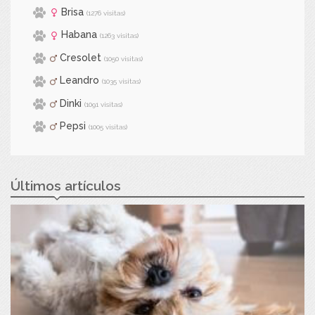
Brisa
(1276 visitas)
Habana
(1263 visitas)
Cresolet
(1050 visitas)
Leandro
(1035 visitas)
Dinki
(1091 visitas)
Pepsi
(1005 visitas)
Últimos artículos