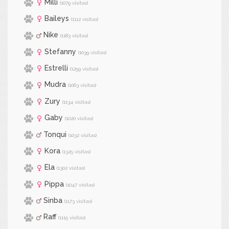
Milli
(1079 visitas)
Baileys
(1112 visitas)
Nike
(1183 visitas)
Stefanny
(1039 visitas)
Estrelli
(1259 visitas)
Mudra
(1063 visitas)
Zury
(1134 visitas)
Gaby
(1020 visitas)
Tonqui
(1032 visitas)
Kora
(1325 visitas)
Ela
(1302 visitas)
Pippa
(1047 visitas)
Sinba
(1173 visitas)
Raff
(1115 visitas)