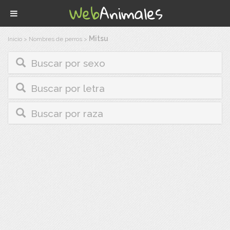
Mitsu
Inicio
>
Nombres de perros
>
Buscar por sexo
Buscar por letra
Buscar por raza