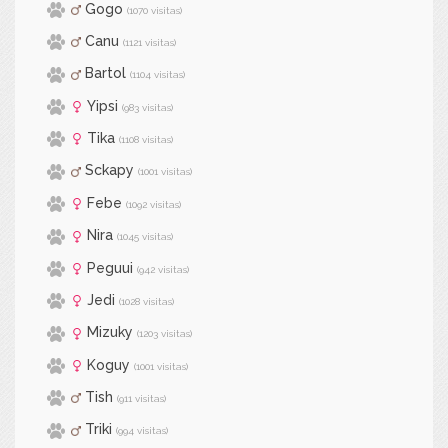
Gogo
(1070 visitas)
Canu
(1121 visitas)
Bartol
(1104 visitas)
Yipsi
(983 visitas)
Tika
(1108 visitas)
Sckapy
(1001 visitas)
Febe
(1092 visitas)
Nira
(1045 visitas)
Peguui
(942 visitas)
Jedi
(1028 visitas)
Mizuky
(1203 visitas)
Koguy
(1001 visitas)
Tish
(911 visitas)
Triki
(994 visitas)