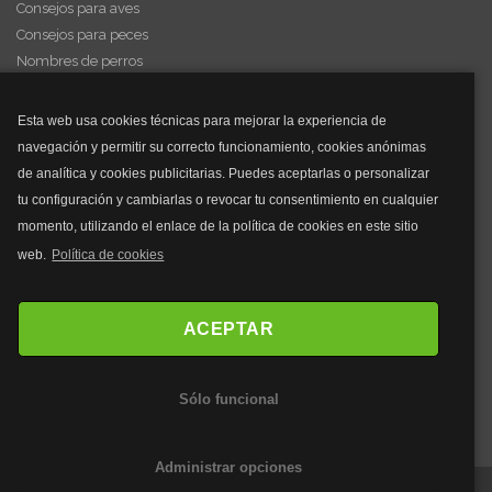
Consejos para aves
Consejos para peces
Nombres de perros
Videos de animales
Esta web usa cookies técnicas para mejorar la experiencia de
navegación y permitir su correcto funcionamiento, cookies anónimas
y mucho más...
de analítica y cookies publicitarias. Puedes aceptarlas o personalizar
tu configuración y cambiarlas o revocar tu consentimiento en cualquier
Mascarillas
momento, utilizando el enlace de la política de cookies en este sitio
Mascarillas FFP2
web.
Política de cookies
Mascarillas FFP3
Bolsos
Bolsos Tous
ACEPTAR
Bolsos Parfois
Bolsos Antirrobo
Sólo funcional
Bolsos Verano
Outlet Bolsos
Administrar opciones