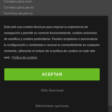
Consejos para aves
Consejos para peces
Nombres de perros
Videos de animales
Esta web usa cookies técnicas para mejorar la experiencia de
navegación y permitir su correcto funcionamiento, cookies anónimas
y mucho más...
de analítica y cookies publicitarias. Puedes aceptarlas o personalizar
tu configuración y cambiarlas o revocar tu consentimiento en cualquier
Mascarillas
momento, utilizando el enlace de la política de cookies en este sitio
Mascarillas FFP2
web.
Política de cookies
Mascarillas FFP3
Bolsos
Bolsos Tous
ACEPTAR
Bolsos Parfois
Bolsos Antirrobo
Sólo funcional
Bolsos Verano
Outlet Bolsos
Administrar opciones