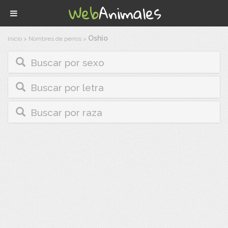
Oshio
Inicio
>
Nombres de perros
>
Buscar por sexo
Buscar por letra
Buscar por raza