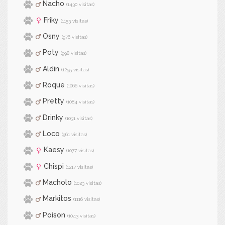
Nacho
(1430 visitas)
Friky
(1153 visitas)
Osny
(976 visitas)
Poty
(998 visitas)
Aldin
(1255 visitas)
Roque
(1066 visitas)
Pretty
(1084 visitas)
Drinky
(1031 visitas)
Loco
(961 visitas)
Kaesy
(1077 visitas)
Chispi
(1217 visitas)
Macholo
(1023 visitas)
Markitos
(1116 visitas)
Poison
(1043 visitas)