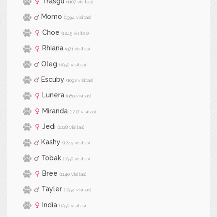
Trasgu
(1107 visitas)
Momo
(1394 visitas)
Choe
(1245 visitas)
Rhiana
(971 visitas)
Oleg
(1052 visitas)
Escuby
(1092 visitas)
Lunera
(989 visitas)
Miranda
(1217 visitas)
Jedi
(1028 visitas)
Kashy
(1245 visitas)
Tobak
(1050 visitas)
Bree
(1140 visitas)
Tayler
(1054 visitas)
India
(1250 visitas)