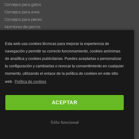
Consejos para gatos
Consejos para aves
Consejos para peces
Nombres de perros
Videos de animales
Esta web usa cookies técnicas para mejorar la experiencia de
navegación y permitir su correcto funcionamiento, cookies anónimas
y mucho más...
de analítica y cookies publicitarias. Puedes aceptarlas o personalizar
tu configuración y cambiarlas o revocar tu consentimiento en cualquier
Mascarillas
momento, utilizando el enlace de la política de cookies en este sitio
Mascarillas FFP2
web.
Política de cookies
Mascarillas FFP3
Bolsos
Bolsos Tous
ACEPTAR
Bolsos Parfois
Bolsos Antirrobo
Sólo funcional
Bolsos Verano
Outlet Bolsos