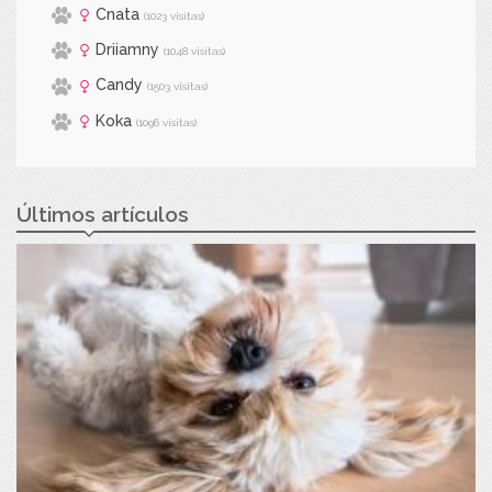
Cnata
(1023 visitas)
Driiamny
(1048 visitas)
Candy
(1503 visitas)
Koka
(1096 visitas)
Últimos artículos