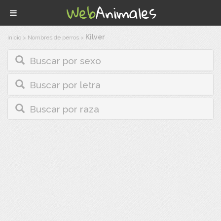
Kilver
Inicio
>
Nombres de perros
>
Buscar por sexo
Buscar por letra
Buscar por raza