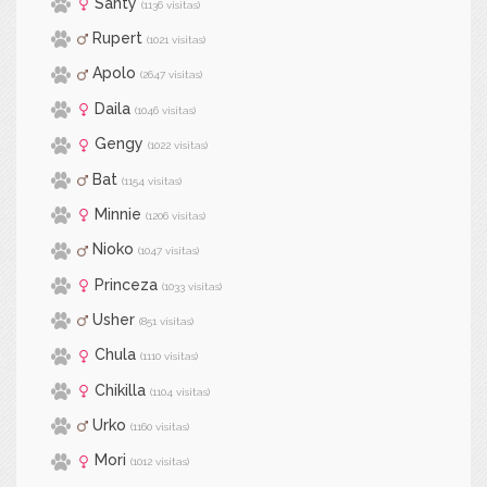
Santy
(1136 visitas)
Rupert
(1021 visitas)
Apolo
(2647 visitas)
Daila
(1046 visitas)
Gengy
(1022 visitas)
Bat
(1154 visitas)
Minnie
(1206 visitas)
Nioko
(1047 visitas)
Princeza
(1033 visitas)
Usher
(851 visitas)
Chula
(1110 visitas)
Chikilla
(1104 visitas)
Urko
(1160 visitas)
Mori
(1012 visitas)