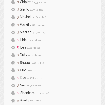
Chipiche
(995 visitas)
Shyfo
(1155 visitas)
Maximili
(1081 visitas)
Foskito
(1093 visitas)
Matteo
(945 visitas)
Lhia
(1143 visitas)
Lea
(1240 visitas)
Duty
(1032 visitas)
Shago
(1060 visitas)
Cuc
(1064 visitas)
Deva
(1088 visitas)
Neo
(1476 visitas)
Shankara
(1034 visitas)
Brad
(1203 visitas)