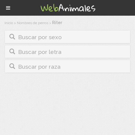
Riter
Inicio
>
Nombres de perros
>
Buscar por sexo
Buscar por letra
Buscar por raza