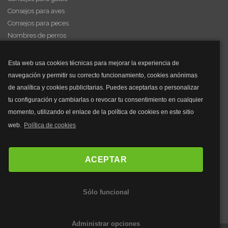
Consejos para aves
Consejos para peces
Nombres de perros
Videos de animales
Esta web usa cookies técnicas para mejorar la experiencia de
navegación y permitir su correcto funcionamiento, cookies anónimas
y mucho más...
de analítica y cookies publicitarias. Puedes aceptarlas o personalizar
tu configuración y cambiarlas o revocar tu consentimiento en cualquier
Mascarillas
momento, utilizando el enlace de la política de cookies en este sitio
Mascarillas FFP2
web.
Política de cookies
Mascarillas FFP3
Bolsos
Bolsos Tous
ACEPTAR
Bolsos Parfois
Bolsos Antirrobo
Sólo funcional
Bolsos Verano
Outlet Bolsos
Administrar opciones