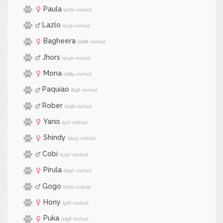
Paula
(1070 visitas)
Lazlo
(1125 visitas)
Bagheera
(1088 visitas)
Jhors
(1040 visitas)
Mona
(1089 visitas)
Paquiao
(846 visitas)
Rober
(1018 visitas)
Yanis
(971 visitas)
Shindy
(1023 visitas)
Cobi
(1247 visitas)
Pirula
(1057 visitas)
Gogo
(1070 visitas)
Hony
(976 visitas)
Puka
(1158 visitas)