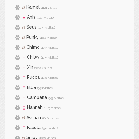
Kamel
(1121 visitas)
Anis
(1145 visitas)
Seus
(1073 visitas)
Punky
(1114 visitas)
Chimo
(1035 visitas)
Chiwy
(1073 visitas)
Xin
(1065 visitas)
Pucca
(1296 visitas)
Elba
(998 visitas)
Campana
(993 visitas)
Hannah
(1079 visitas)
Assuan
(1080 visitas)
Fausta
(994 visitas)
Snipy
(1065 visitas)