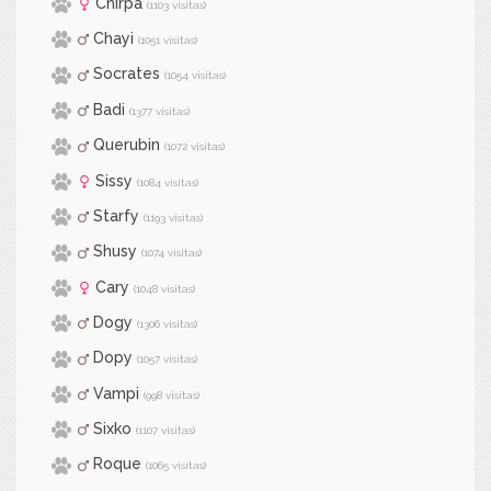
Chirpa
(1103 visitas)
Chayi
(1051 visitas)
Socrates
(1054 visitas)
Badi
(1377 visitas)
Querubin
(1072 visitas)
Sissy
(1084 visitas)
Starfy
(1193 visitas)
Shusy
(1074 visitas)
Cary
(1048 visitas)
Dogy
(1306 visitas)
Dopy
(1057 visitas)
Vampi
(998 visitas)
Sixko
(1107 visitas)
Roque
(1065 visitas)