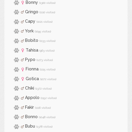
Bonny
(1300 visitas)
Gringo
(1110 visitas)
Capy
(1021 visitas)
York
(1095 visitas)
Bobito
(1133 visitas)
Tahisa
(963 visitas)
Pypo
(1273 visitas)
Fionna
(1115 visitas)
Gotica
(1072 visitas)
Chiki
(1372 visitas)
Appolo
(1152 visitas)
Fakir
(1116 visitas)
Bonno
(1048 visitas)
Bubu
(1378 visitas)