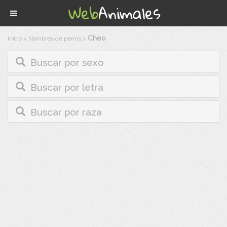
Cheo
Inicio
>
Nombres de perros
>
Buscar por sexo
Buscar por letra
Buscar por raza