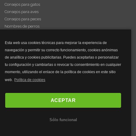
Consejos para gatos
Consejos para aves
Consejos para peces
Nombres de perros
Videos de animales
Esta web usa cookies técnicas para mejorar la experiencia de
navegación y permitir su correcto funcionamiento, cookies anónimas
y mucho más...
de analítica y cookies publicitarias. Puedes aceptarlas o personalizar
tu configuración y cambiarlas o revocar tu consentimiento en cualquier
Mascarillas
momento, utilizando el enlace de la política de cookies en este sitio
Mascarillas FFP2
web.
Política de cookies
Mascarillas FFP3
Bolsos
Bolsos Tous
ACEPTAR
Bolsos Parfois
Bolsos Antirrobo
Sólo funcional
Bolsos Verano
Outlet Bolsos