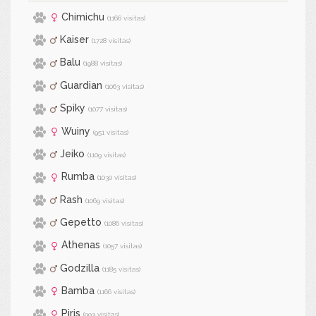
Chimichu
(1166 visitas)
Kaiser
(1728 visitas)
Balu
(1988 visitas)
Guardian
(1063 visitas)
Spiky
(1077 visitas)
Wuiny
(951 visitas)
Jeiko
(1109 visitas)
Rumba
(1030 visitas)
Rash
(1069 visitas)
Gepetto
(1086 visitas)
Athenas
(1057 visitas)
Godzilla
(1185 visitas)
Bamba
(1166 visitas)
Piris
(993 visitas)