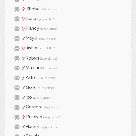
Sheba
(1060 visitas)
Luna
(1963 visitas)
Kandy
(1152 visitas)
Moyo
(1064 visitas)
Ashly
(1031 visitas)
Robyn
(1040 visitas)
Maiqui
(1064 visitas)
Astro
(1268 visitas)
Gorki
(1101 visitas)
Ico
(1070 visitas)
Cerebro
(1156 visitas)
Priscyla
(1009 visitas)
Harlem
(963 visitas)