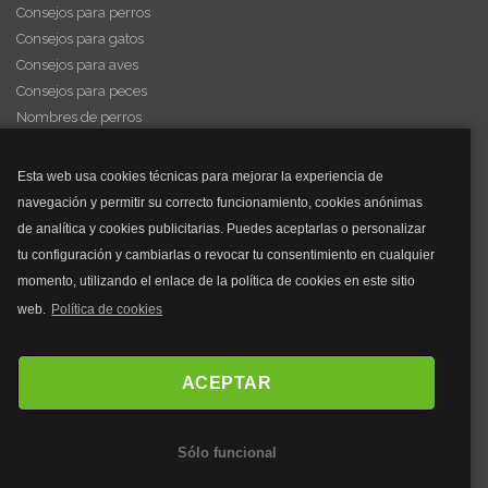
Consejos para perros
Consejos para gatos
Consejos para aves
Consejos para peces
Nombres de perros
Videos de animales
Esta web usa cookies técnicas para mejorar la experiencia de
navegación y permitir su correcto funcionamiento, cookies anónimas
y mucho más...
de analítica y cookies publicitarias. Puedes aceptarlas o personalizar
tu configuración y cambiarlas o revocar tu consentimiento en cualquier
Mascarillas
momento, utilizando el enlace de la política de cookies en este sitio
Mascarillas FFP2
web.
Política de cookies
Mascarillas FFP3
Bolsos
Bolsos Tous
ACEPTAR
Bolsos Parfois
Bolsos Antirrobo
Sólo funcional
Bolsos Verano
Outlet Bolsos