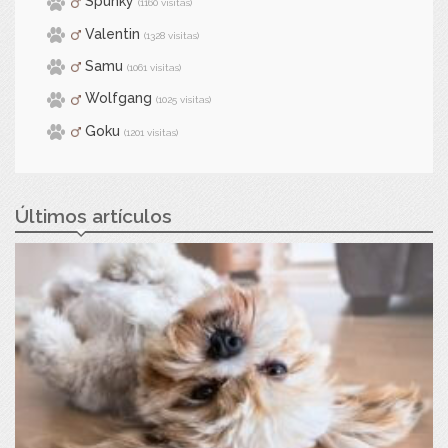
Spunky
(1160 visitas)
Valentin
(1328 visitas)
Samu
(1061 visitas)
Wolfgang
(1025 visitas)
Goku
(1201 visitas)
Últimos artículos