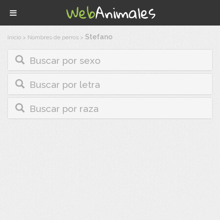
Stefano
Inicio
>
Nombres de perros
>
Buscar por sexo
Buscar por letra
Buscar por raza