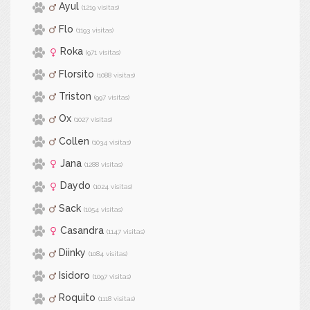
Ayul
(1219 visitas)
Flo
(1193 visitas)
Roka
(971 visitas)
Florsito
(1088 visitas)
Triston
(997 visitas)
Ox
(1027 visitas)
Collen
(1034 visitas)
Jana
(1288 visitas)
Daydo
(1024 visitas)
Sack
(1054 visitas)
Casandra
(1147 visitas)
Diinky
(1084 visitas)
Isidoro
(1097 visitas)
Roquito
(1118 visitas)