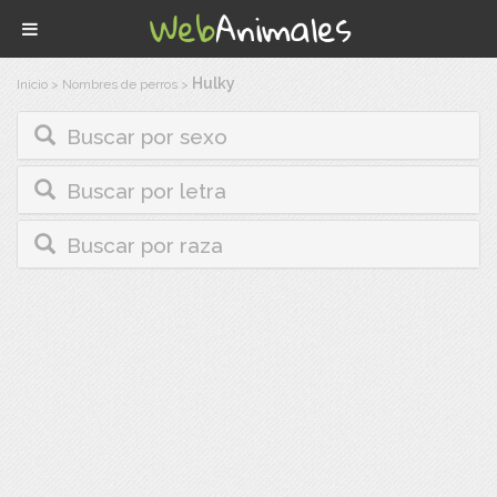
Hulky
Inicio
>
Nombres de perros
>
Buscar por sexo
Buscar por letra
Buscar por raza