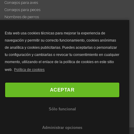
Consejos para aves
Consejos para peces
Nombres de perros
Videos de animales
Esta web usa cookies técnicas para mejorar la experiencia de
navegación y permitir su correcto funcionamiento, cookies anónimas
y mucho más...
de analítica y cookies publicitarias. Puedes aceptarlas o personalizar
tu configuración y cambiarlas o revocar tu consentimiento en cualquier
Mascarillas
momento, utilizando el enlace de la política de cookies en este sitio
Mascarillas FFP2
web.
Política de cookies
Mascarillas FFP3
Bolsos
Bolsos Tous
ACEPTAR
Bolsos Parfois
Bolsos Antirrobo
Sólo funcional
Bolsos Verano
Outlet Bolsos
Administrar opciones