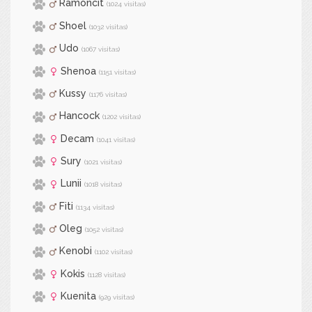
Ramoncit
(1024 visitas)
Shoel
(1032 visitas)
Udo
(1067 visitas)
Shenoa
(1151 visitas)
Kussy
(1176 visitas)
Hancock
(1202 visitas)
Decam
(1041 visitas)
Sury
(1021 visitas)
Lunii
(1018 visitas)
Fiti
(1134 visitas)
Oleg
(1052 visitas)
Kenobi
(1102 visitas)
Kokis
(1128 visitas)
Kuenita
(929 visitas)