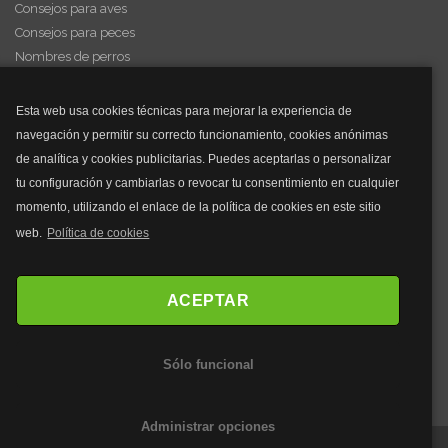
Consejos para aves
Consejos para peces
Nombres de perros
Videos de animales
Esta web usa cookies técnicas para mejorar la experiencia de
navegación y permitir su correcto funcionamiento, cookies anónimas
y mucho más...
de analítica y cookies publicitarias. Puedes aceptarlas o personalizar
tu configuración y cambiarlas o revocar tu consentimiento en cualquier
Mascarillas
momento, utilizando el enlace de la política de cookies en este sitio
Mascarillas FFP2
web.
Política de cookies
Mascarillas FFP3
Bolsos
Bolsos Tous
ACEPTAR
Bolsos Parfois
Bolsos Antirrobo
Sólo funcional
Bolsos Verano
Outlet Bolsos
Administrar opciones