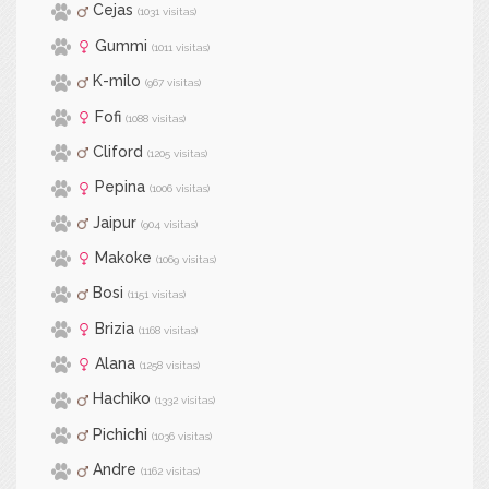
Cejas
(1031 visitas)
Gummi
(1011 visitas)
K-milo
(967 visitas)
Fofi
(1088 visitas)
Cliford
(1205 visitas)
Pepina
(1006 visitas)
Jaipur
(904 visitas)
Makoke
(1069 visitas)
Bosi
(1151 visitas)
Brizia
(1168 visitas)
Alana
(1258 visitas)
Hachiko
(1332 visitas)
Pichichi
(1036 visitas)
Andre
(1162 visitas)