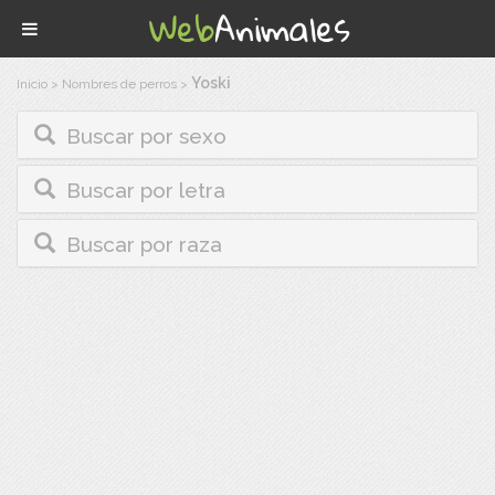
Yoski
Inicio
>
Nombres de perros
>
Buscar por sexo
Buscar por letra
Buscar por raza