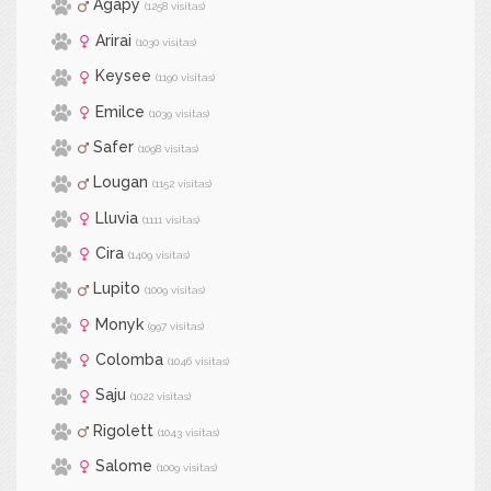
Agapy
(1258 visitas)
Arirai
(1030 visitas)
Keysee
(1190 visitas)
Emilce
(1039 visitas)
Safer
(1098 visitas)
Lougan
(1152 visitas)
Lluvia
(1111 visitas)
Cira
(1409 visitas)
Lupito
(1009 visitas)
Monyk
(997 visitas)
Colomba
(1046 visitas)
Saju
(1022 visitas)
Rigolett
(1043 visitas)
Salome
(1009 visitas)