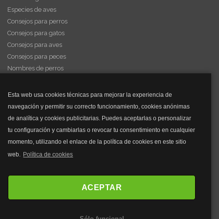
Especies de aves
Consejos para perros
Consejos para gatos
Consejos para aves
Consejos para peces
Nombres de perros
Videos de animales
Esta web usa cookies técnicas para mejorar la experiencia de
navegación y permitir su correcto funcionamiento, cookies anónimas
y mucho más...
de analítica y cookies publicitarias. Puedes aceptarlas o personalizar
tu configuración y cambiarlas o revocar tu consentimiento en cualquier
Mascarillas
momento, utilizando el enlace de la política de cookies en este sitio
Mascarillas FFP2
web.
Política de cookies
Mascarillas FFP3
Bolsos
Bolsos Tous
ACEPTAR
Bolsos Parfois
Bolsos Antirrobo
Sólo funcional