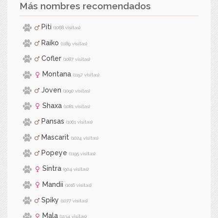
Más nombres recomendados
Piti
(1068 visitas)
Raiko
(1189 visitas)
Cofler
(1087 visitas)
Montana
(1157 visitas)
Joven
(1090 visitas)
Shaxa
(1081 visitas)
Pansas
(1061 visitas)
Mascarit
(1024 visitas)
Popeye
(1195 visitas)
Sintra
(904 visitas)
Mandii
(1016 visitas)
Spiky
(1077 visitas)
Mala
(1134 visitas)