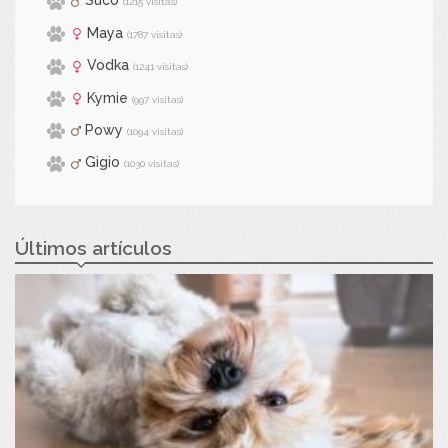
Suco
(1215 visitas)
Maya
(1787 visitas)
Vodka
(1241 visitas)
Kymie
(997 visitas)
Powy
(1094 visitas)
Gigio
(1030 visitas)
Últimos artículos