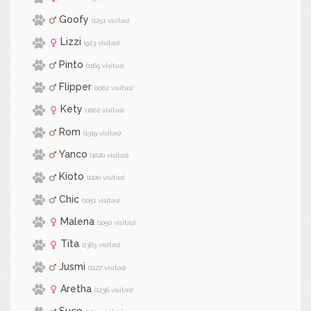
Goofy
(1251 visitas)
Lizzi
(923 visitas)
Pinto
(1169 visitas)
Flipper
(1062 visitas)
Kety
(1002 visitas)
Rom
(1319 visitas)
Yanco
(1020 visitas)
Kioto
(1100 visitas)
Chic
(1051 visitas)
Malena
(1050 visitas)
Tita
(1383 visitas)
Jusmi
(1127 visitas)
Aretha
(1236 visitas)