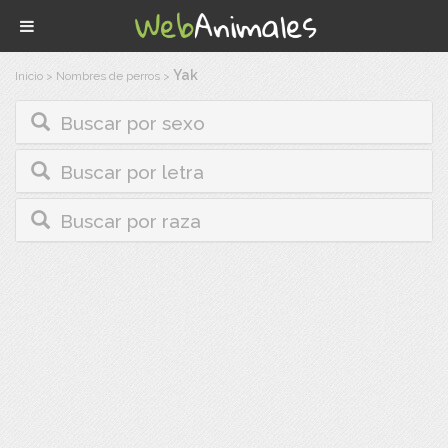
Yak
Inicio
>
Nombres de perros
>
Buscar por sexo
Buscar por letra
Buscar por raza