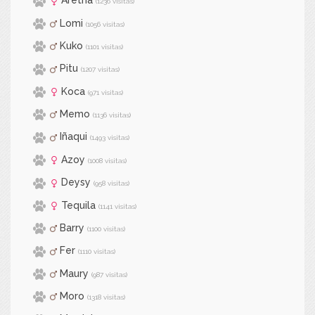
Aretha
(1236 visitas)
Lomi
(1056 visitas)
Kuko
(1101 visitas)
Pitu
(1207 visitas)
Koca
(971 visitas)
Memo
(1136 visitas)
Iñaqui
(1493 visitas)
Azoy
(1008 visitas)
Deysy
(958 visitas)
Tequila
(1141 visitas)
Barry
(1100 visitas)
Fer
(1110 visitas)
Maury
(987 visitas)
Moro
(1318 visitas)