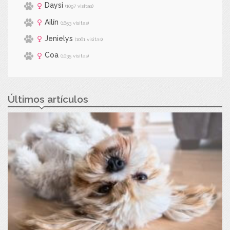
Daysi
(1097 visitas)
Ailín
(1653 visitas)
Jenielys
(1061 visitas)
Coa
(1035 visitas)
Últimos artículos