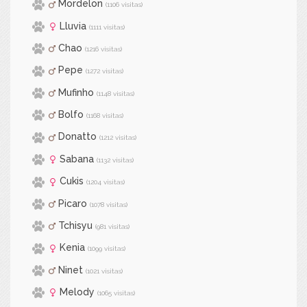
Mordelon
(1106 visitas)
Lluvia
(1111 visitas)
Chao
(1216 visitas)
Pepe
(1272 visitas)
Mufinho
(1148 visitas)
Bolfo
(1168 visitas)
Donatto
(1212 visitas)
Sabana
(1132 visitas)
Cukis
(1204 visitas)
Picaro
(1078 visitas)
Tchisyu
(981 visitas)
Kenia
(1099 visitas)
Ninet
(1021 visitas)
Melody
(1065 visitas)