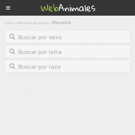
Maverick
Inicio
>
Nombres de perros
>
Buscar por sexo
Buscar por letra
Buscar por raza