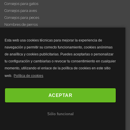
Consejos para gatos
Consejos para aves
Consejos para peces
Nombres de perros
Videos de animales
Esta web usa cookies técnicas para mejorar la experiencia de
navegación y permitir su correcto funcionamiento, cookies anónimas
y mucho más...
de analítica y cookies publicitarias. Puedes aceptarlas o personalizar
tu configuración y cambiarlas o revocar tu consentimiento en cualquier
Mascarillas
momento, utilizando el enlace de la política de cookies en este sitio
Mascarillas FFP2
web.
Política de cookies
Mascarillas FFP3
Bolsos
Bolsos Tous
ACEPTAR
Bolsos Parfois
Bolsos Antirrobo
Sólo funcional
Bolsos Verano
Outlet Bolsos