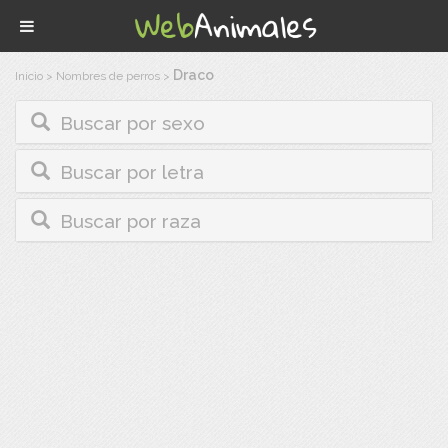
Draco
Inicio
>
Nombres de perros
>
Buscar por sexo
Buscar por letra
Buscar por raza