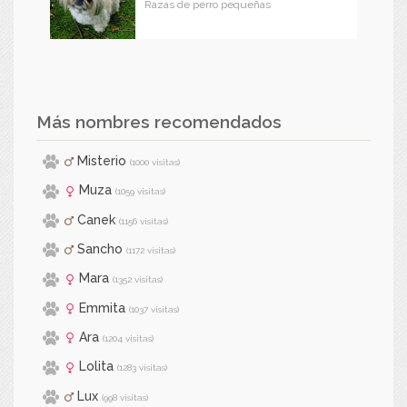
Razas de perro pequeñas
Más nombres recomendados
Misterio
(1000 visitas)
Muza
(1059 visitas)
Canek
(1156 visitas)
Sancho
(1172 visitas)
Mara
(1352 visitas)
Emmita
(1037 visitas)
Ara
(1204 visitas)
Lolita
(1283 visitas)
Lux
(998 visitas)