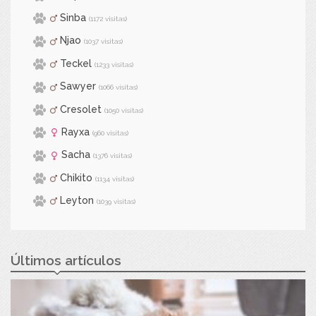
Sinba
(1172 visitas)
Njao
(1037 visitas)
Teckel
(1233 visitas)
Sawyer
(1066 visitas)
Cresolet
(1050 visitas)
Rayxa
(960 visitas)
Sacha
(1376 visitas)
Chikito
(1134 visitas)
Leyton
(1039 visitas)
Últimos artículos