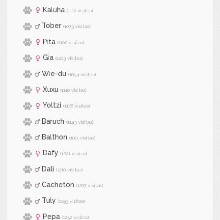
Kaluha
(1112 visitas)
Tober
(1073 visitas)
Pita
(1102 visitas)
Gia
(1203 visitas)
Wie-du
(1054 visitas)
Xuxu
(1110 visitas)
Yoltzi
(1178 visitas)
Baruch
(1143 visitas)
Balthon
(1011 visitas)
Dafy
(1221 visitas)
Dali
(1210 visitas)
Cacheton
(1207 visitas)
Tuly
(1093 visitas)
Pepa
(1252 visitas)