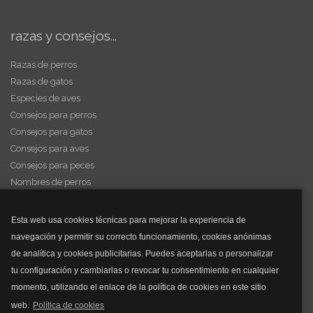
razas y consejos...
Razas de perros
Razas de gatos
Especies de aves
Consejos para perros
Consejos para gatos
Consejos para aves
Consejos para peces
Nombres de perros
Videos de animales
Esta web usa cookies técnicas para mejorar la experiencia de
navegación y permitir su correcto funcionamiento, cookies anónimas
y mucho más...
de analítica y cookies publicitarias. Puedes aceptarlas o personalizar
tu configuración y cambiarlas o revocar tu consentimiento en cualquier
Mascarillas
momento, utilizando el enlace de la política de cookies en este sitio
Mascarillas FFP2
web.
Política de cookies