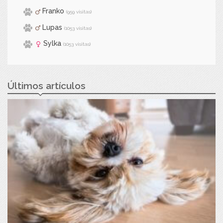
Franko
(959 visitas)
Lupas
(1053 visitas)
Sylka
(1053 visitas)
Últimos artículos