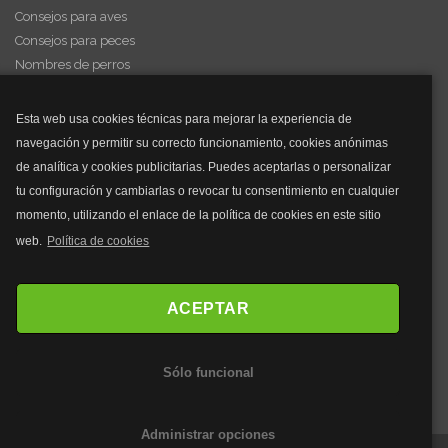
Consejos para aves
Consejos para peces
Nombres de perros
Videos de animales
Esta web usa cookies técnicas para mejorar la experiencia de
navegación y permitir su correcto funcionamiento, cookies anónimas
y mucho más...
de analítica y cookies publicitarias. Puedes aceptarlas o personalizar
tu configuración y cambiarlas o revocar tu consentimiento en cualquier
Mascarillas
momento, utilizando el enlace de la política de cookies en este sitio
Mascarillas FFP2
web.
Política de cookies
Mascarillas FFP3
Bolsos
Bolsos Tous
ACEPTAR
Bolsos Parfois
Bolsos Antirrobo
Sólo funcional
Bolsos Verano
Outlet Bolsos
Administrar opciones