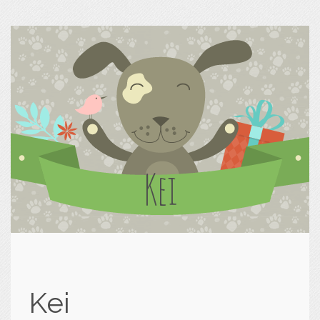
Kei
Kei