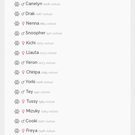
Canelyn
(1028 visitas)
Drak
(1187 visitas)
Nenna
(865 visitas)
Snoopher
(971 visitas)
Kichi
(1075 visitas)
Llauta
(1123 visitas)
Yeron
(1073 visitas)
Chiripa
(1189 visitas)
Yorki
(1108 visitas)
Tey
(950 visitas)
Tussy
(989 visitas)
Mizuky
(1203 visitas)
Cooki
(1207 visitas)
Freya
(1128 visitas)