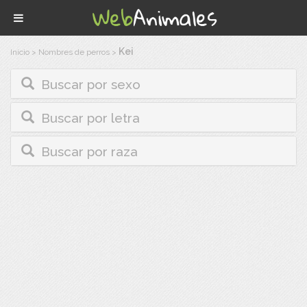
Kei
Inicio
>
Nombres de perros
>
Buscar por sexo
Buscar por letra
Buscar por raza