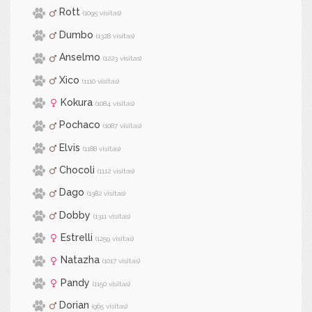
Rott
(1095 visitas)
Dumbo
(1328 visitas)
Anselmo
(1223 visitas)
Xico
(1110 visitas)
Kokura
(1084 visitas)
Pochaco
(1087 visitas)
Elvis
(1188 visitas)
Chocoli
(1112 visitas)
Dago
(1382 visitas)
Dobby
(1311 visitas)
Estrelli
(1259 visitas)
Natazha
(1017 visitas)
Pandy
(1150 visitas)
Dorian
(965 visitas)